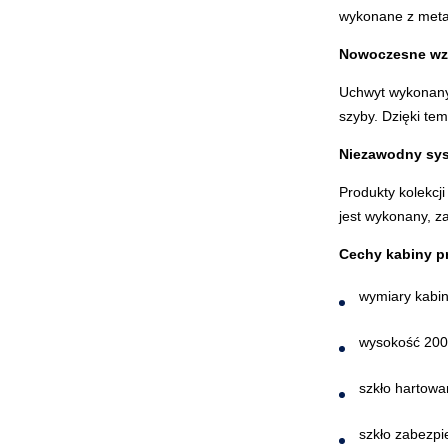
wykonane z metal
Nowoczesne wz
Uchwyt wykonany 
szyby. Dzięki te
Niezawodny sy
Produkty kolekcj
jest wykonany, z
Cechy kabiny p
wymiary kabi
wysokość 20
szkło hartow
szkło zabezpi