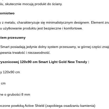
u, skutecznie mocują produkt do ściany.
ornictwo
z metalu, charakteryzuje się minimalistycznym designem. Element znaj
mu użytkowanie produktu jest bezpieczne i komfortowe.
stem przesuwny
i Smart posiadają jedynie dolny system przesuwny, w górnej części zna
apewnia trwałość i niezawodność.
rysznicowej 120x90 cm
Smart Light Gold New Trendy
:
ny 120x90 cm
0 cm
ane o grubości 8 mm
eczone powłoką Active Shield (zapobiega osadzaniu kamienia)