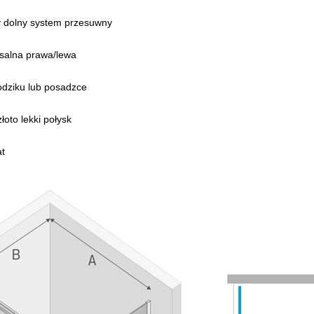
dolny system przesuwny
salna prawa/lewa
odziku lub posadzce
łoto lekki połysk
at