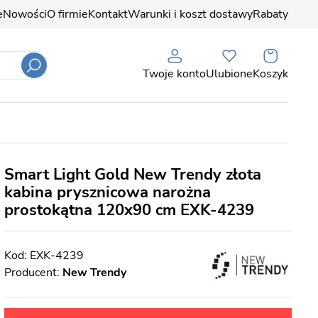
e
Nowości
O firmie
Kontakt
Warunki i koszt dostawy
Rabaty
Twoje konto
Ulubione
Koszyk
Smart Light Gold New Trendy złota
kabina prysznicowa narożna
prostokątna 120x90 cm EXK-4239
EXK-4239
Producent:
New Trendy