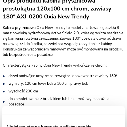
Opis produktu Kabina prysznicowa
prostokątna 120x100 cm chrom, zawiasy
180º AXJ-0200 Oxia New Trendy
Kabina prysznicowa Oxia New Trendy to model z hartowanego szkła 8
mm z powłoką hydrofobową Active Shield 2.0, która ogranicza osadzanie
się kamienia i ułatwia czyszczenie. Zawias 180° pozwala otwierać drzwi
na zewnątrz i do środka, co zwiększa wygodę korzystania z kabiny.
Konstrukcja ze wspornikiem ramowym może być montowana na brodziku
lub bezpośrednio na posadzce
Charakterystyka kabiny Oxia New Trendy wykończenie chrom :
drzwi podwójne uchylne na zewnątrz i do wewnątrz zawiasy 180º
wymiary: 120 cm lewy bok x 100 cm prawy bok
wysokość 200 cm
do kompletowania z brodzikiem lub bez - możliwy montaż na
posadzce
wsporniki równoległe do krawędzi szyby
bezpieczne szkło hartowane przezroczyste o grubości 8 mm
Niniejsza strona korzysta z plików cookie