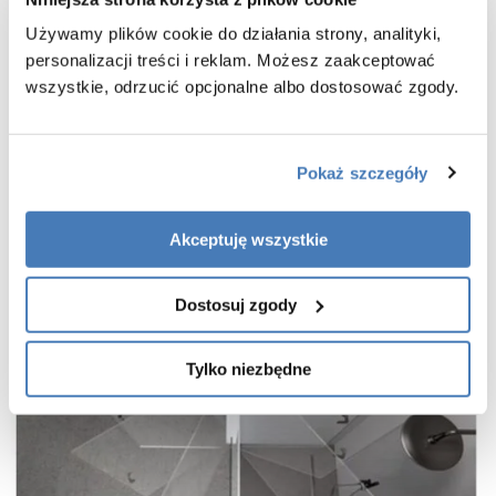
powłoka Active Shield 2.0 ułatwiająca utrzymanie czystości
praktyczny uchwyt drzwi
Używamy plików cookie do działania strony, analityki,
personalizacji treści i reklam. Możesz zaakceptować
cienkie, niemal niewidoczne profile w kolorze chrom
wszystkie, odrzucić opcjonalne albo dostosować zgody.
wieszak na ręcznik w zestawie
gwarancja 7 lat
Pokaż szczegóły
Akceptuję wszystkie
Dostosuj zgody
Tylko niezbędne