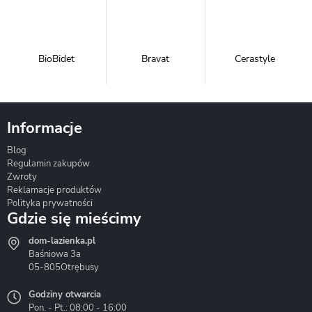
BioBidet
Bravat
Cerastyle
Informacje
Blog
Corsan
Gante
Hydrosan
Regulamin zakupów
Zwroty
Reklamacje produktów
Polityka prywatności
Gdzie się mieścimy
dom-lazienka.pl
Hydrostop
Inea
Invena
Baśniowa 3a
05-805
Otrębusy
Godziny otwarcia
Pon. - Pt.: 08:00 - 16:00