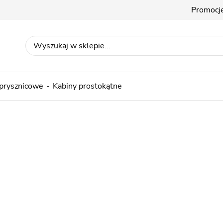
Promocj
 prysznicowe
Kabiny prostokątne