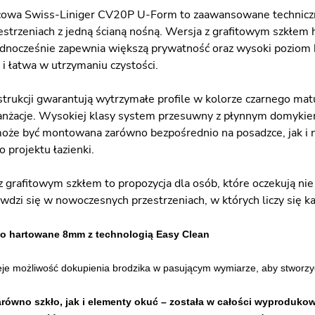
cowa Swiss-Liniger CV20P U-Form to zaawansowane techniczni
strzeniach z jedną ścianą nośną. Wersja z grafitowym szkłem
dnocześnie zapewnia większą prywatność oraz wysoki poziom b
i łatwa w utrzymaniu czystości.
strukcji gwarantują wytrzymałe profile w kolorze czarnego ma
ranżacje. Wysokiej klasy system przesuwny z płynnym domyki
może być montowana zarówno bezpośrednio na posadzce, jak i 
 projektu łazienki.
rafitowym szkłem to propozycja dla osób, które oczekują nie ty
wdzi się w nowoczesnych przestrzeniach, w których liczy się ka
ło hartowane 8mm z technologią Easy Clean
eje możliwość dokupienia brodzika w pasującym wymiarze, aby stworzy
arówno szkło, jak i elementy okuć – została w całości wyprodukow