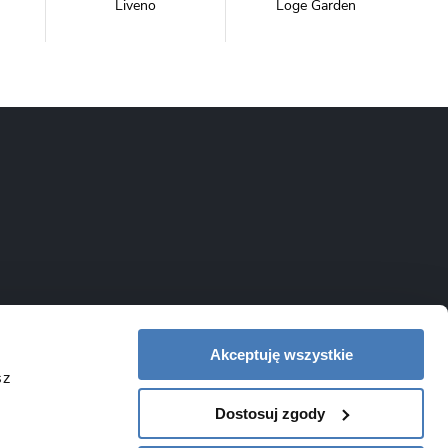
Liveno
Loge Garden
NewTrendy
Novoterm
Inwestycje
Swiac
Swiss Liniger
Akceptuję wszystkie
sz
Dostosuj zgody