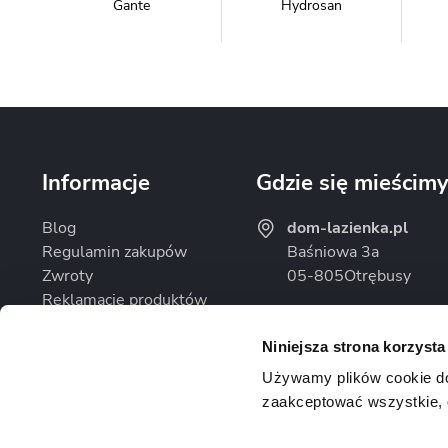
Gante
Hydrosan
Massi
Mazur Bath&Spa
Informacje
Gdzie się mieścim
Blog
dom-lazienka.pl
Regulamin zakupów
Baśniowa 3a
Zwroty
05-805
Otrębusy
Omnires
Rea
Reklamacje produktów
Godziny otwarcia
Polityka prywatności
Pon. - Pt.: 08:00 - 16
Niniejsza strona korzysta
Sob.: Zamknięte
Używamy plików cookie do d
zaakceptować wszystkie, 
Uspa
Velaco