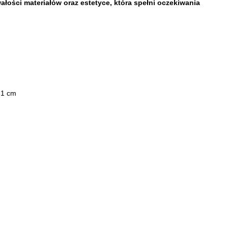
łości materiałów oraz estetyce, która spełni oczekiwania
31 cm