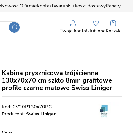
e
Nowości
O firmie
Kontakt
Warunki i koszt dostawy
Rabaty
Twoje konto
Ulubione
Koszyk
Kabina prysznicowa trójścienna
130x70x70 cm szkło 8mm grafitowe
profile czarne matowe Swiss Liniger
CV20P130x70BG
Producent:
Swiss Liniger