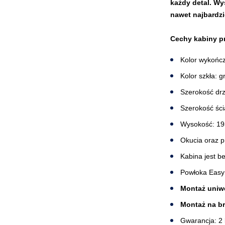
każdy detal. Wy
nawet najbardz
Cechy kabiny p
Kolor wykończ
Kolor szkła: 
Szerokość drz
Szerokość śc
Wysokość: 1
Okucia oraz p
Kabina jest b
Powłoka Easy
Montaż uniwe
Montaż na b
Gwarancja: 2 