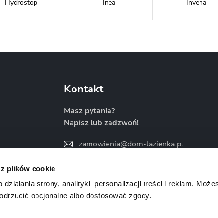
Hydrostop
Inea
Invena
Metal-Hurt
Moel
New Trendy
y
Kontakt
Masz pytania?
Napisz lub zadzwoń!
Sanitti
Savana
Skiendi
zamowienia@dom-lazienka.pl
22 734 34 35
:00
 z plików cookie
Znajdź nas na
ziałania strony, analityki, personalizacji treści i reklam. Może
odrzucić opcjonalne albo dostosować zgody.
Vertisso