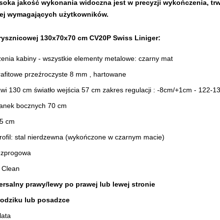
soka jakość wykonania widoczna jest w precyzji wykończenia, trwa
iej wymagających użytkowników.
rysznicowej 130x70x70 cm CV20P Swiss Liniger:
enia kabiny - wszystkie elementy metalowe: czarny mat
grafitowe przeźroczyste 8 mm , hartowane
wi 130 cm światło wejścia 57 cm zakres regulacji : -8cm/+1cm - 122-1
ianek bocznych 70 cm
95 cm
rofil: stal nierdzewna (wykończone w czarnym macie)
ezprogowa​
 Clean
rsalny prawy/lewy po prawej lub lewej stronie
rodziku lub posadzce
lata