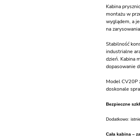
Kabina pryszni
montażu w prze
wyglądem, a je
na zarysowania 
Stabilność kon
industrialne a
dzień. Kabina 
dopasowanie do
Model CV20P z g
doskonale spra
Bezpieczne szk
Dodatkowo: istni
Cała kabina – z