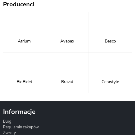
Producenci
Atrium
Avapax
Besco
BioBidet
Bravat
Cerastyle
Informacje
Blog
Corsan
Gante
Hydrosan
Regulamin zakupów
Zwroty