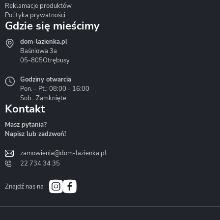
Reklamacje produktów
Polityka prywatności
Gdzie się mieścimy
dom-lazienka.pl
Hydrostop
Inea
Invena
Baśniowa 3a
05-805
Otrębusy
Godziny otwarcia
Pon. - Pt.: 08:00 - 16:00
Sob.: Zamknięte
Kontakt
Liveno
Loge Garden
Massi
Masz pytania?
Napisz lub zadzwoń!
zamowienia@dom-lazienka.pl
22 734 34 35
Mazur
Metal-Hurt
Moel
Bath&Spa
Znajdź nas na