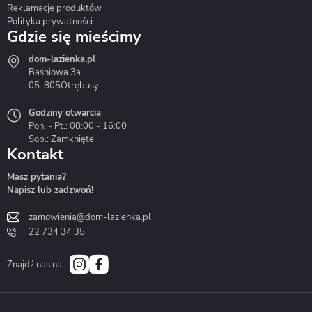
Reklamacje produktów
Polityka prywatności
Gdzie się mieścimy
dom-lazienka.pl
Hydrostop
Inea
Invena
Baśniowa 3a
05-805
Otrębusy
Godziny otwarcia
Pon. - Pt.: 08:00 - 16:00
Sob.: Zamknięte
Kontakt
Liveno
Loge Garden
Massi
Masz pytania?
Napisz lub zadzwoń!
zamowienia@dom-lazienka.pl
22 734 34 35
Mazur
Metal-Hurt
Moel
Bath&Spa
Znajdź nas na