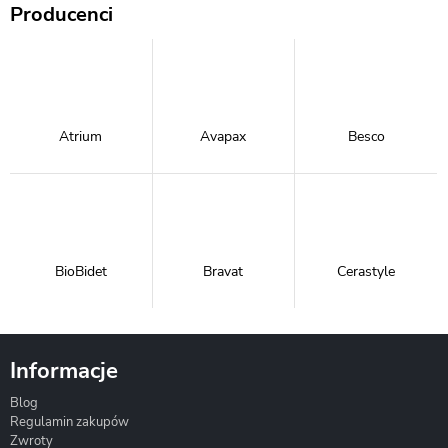
Producenci
Atrium
Avapax
Besco
BioBidet
Bravat
Cerastyle
Informacje
Blog
Corsan
Gante
Hydrosan
Regulamin zakupów
Zwroty