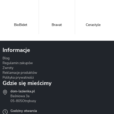
BioBidet
Bravat
Cerastyle
Informacje
Blog
Corsan
Gante
Hydrosan
Regulamin zakupów
Zwroty
Reklamacje produktów
Polityka prywatności
Gdzie się mieścimy
dom-lazienka.pl
Hydrostop
Inea
Invena
Baśniowa 3a
05-805
Otrębusy
Godziny otwarcia