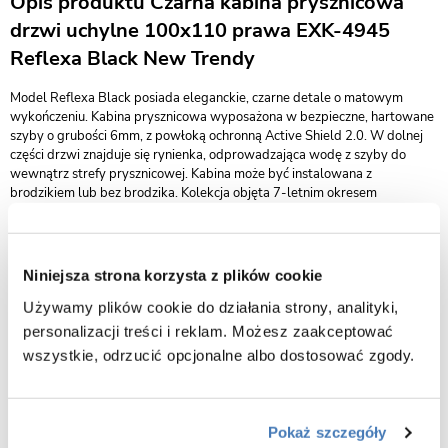
Opis produktu Czarna kabina prysznicowa
drzwi uchylne 100x110 prawa EXK-4945
Reflexa Black New Trendy
Model Reflexa Black posiada eleganckie, czarne detale o matowym
wykończeniu. Kabina prysznicowa wyposażona w bezpieczne, hartowane
szyby o grubości 6mm, z powłoką ochronną Active Shield 2.0. W dolnej
części drzwi znajduje się rynienka, odprowadzająca wodę z szyby do
wewnątrz strefy prysznicowej. Kabina może być instalowana z
brodzikiem lub bez brodzika. Kolekcja objęta 7-letnim okresem
gwarancji. Istnieje możliwość zamówienia produktu także w opcji na
wymiar.
wymiary 100 x 110 x 200 cm (drzwi x ścianka x wysokość)
Niniejsza strona korzysta z plików cookie
wykończenie czarny mat
Używamy plików cookie do działania strony, analityki,
wariant kabiny prawy
personalizacji treści i reklam. Możesz zaakceptować
kabina przystosowana do montażu na posadzce lub na brodziku
wszystkie, odrzucić opcjonalne albo dostosować zgody.
drzwi uchylne otwierające się na zewnątrz
bezpieczne szkło przeźroczyste o grubości 6 mm
powłoka Active Shield 2.0 ułatwiająca utrzymanie kabiny w czystości
Pokaż szczegóły