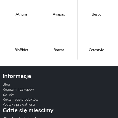
Atrium
Avapax
Besco
BioBidet
Bravat
Cerastyle
Informacje
Blog
Corsan
Gante
Hydrosan
Regulamin zakupów
Zwroty
Reklamacje produktów
Polityka prywatności
Gdzie się mieścimy