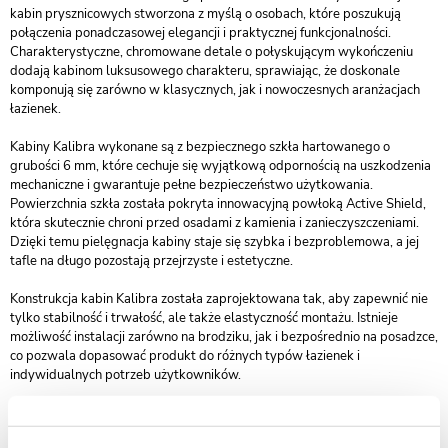
kabin prysznicowych stworzona z myślą o osobach, które poszukują
połączenia ponadczasowej elegancji i praktycznej funkcjonalności.
Charakterystyczne, chromowane detale o połyskującym wykończeniu
dodają kabinom luksusowego charakteru, sprawiając, że doskonale
komponują się zarówno w klasycznych, jak i nowoczesnych aranżacjach
łazienek.
Kabiny Kalibra wykonane są z bezpiecznego szkła hartowanego o
grubości 6 mm, które cechuje się wyjątkową odpornością na uszkodzenia
mechaniczne i gwarantuje pełne bezpieczeństwo użytkowania.
Powierzchnia szkła została pokryta innowacyjną powłoką Active Shield,
która skutecznie chroni przed osadami z kamienia i zanieczyszczeniami.
Dzięki temu pielęgnacja kabiny staje się szybka i bezproblemowa, a jej
tafle na długo pozostają przejrzyste i estetyczne.
Konstrukcja kabin Kalibra została zaprojektowana tak, aby zapewnić nie
tylko stabilność i trwałość, ale także elastyczność montażu. Istnieje
możliwość instalacji zarówno na brodziku, jak i bezpośrednio na posadzce,
co pozwala dopasować produkt do różnych typów łazienek i
indywidualnych potrzeb użytkowników.
Producent New Trendy oferuje dodatkowo 2-letnią gwarancję, co
stanowi potwierdzenie jakości wykonania oraz niezawodności produktów.