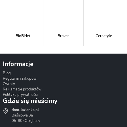
BioBidet
Bravat
Cerastyle
Informacje
Blog
Corsan
Gante
Hydrosan
Regulamin zakupów
Zwroty
Reklamacje produktów
Polityka prywatności
Gdzie się mieścimy
dom-lazienka.pl
Hydrostop
Inea
Invena
Baśniowa 3a
05-805
Otrębusy