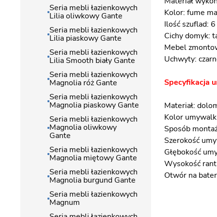
Materiał wyko
Seria mebli łazienkowych
Kolor: fume ma
Lilia oliwkowy Gante
Ilość szuflad: 6
Seria mebli łazienkowych
Cichy domyk: t
Lilia piaskowy Gante
Mebel zmontow
Seria mebli łazienkowych
Uchwyty: czar
Lilia Smooth biały Gante
Seria mebli łazienkowych
Specyfikacja u
Magnolia róż Gante
Seria mebli łazienkowych
Magnolia piaskowy Gante
Materiał: dolo
Kolor umywalki
Seria mebli łazienkowych
Magnolia oliwkowy
Sposób montaż
Gante
Szerokość umy
Seria mebli łazienkowych
Głębokość umy
Magnolia miętowy Gante
Wysokość rant
Seria mebli łazienkowych
Otwór na bateri
Magnolia burgund Gante
Seria mebli łazienkowych
Magnum
Seria mebli łazienkowych