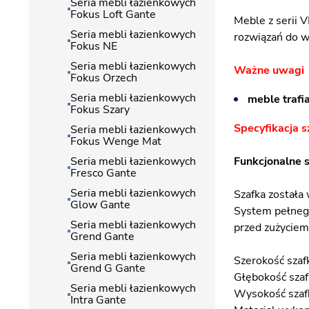
Seria mebli łazienkowych
Fokus Loft Gante
Meble z serii 
Seria mebli łazienkowych
rozwiązań do w
Fokus NE
Seria mebli łazienkowych
Ważne uwagi
Fokus Orzech
Seria mebli łazienkowych
meble trafia
Fokus Szary
Specyfikacja s
Seria mebli łazienkowych
Fokus Wenge Mat
Seria mebli łazienkowych
Funkcjonalne 
Fresco Gante
Seria mebli łazienkowych
Szafka została
Glow Gante
System pełnego
Seria mebli łazienkowych
przed zużyciem
Grend Gante
Seria mebli łazienkowych
Szerokość sza
Grend G Gante
Głębokość szaf
Seria mebli łazienkowych
Wysokość szaf
Intra Gante