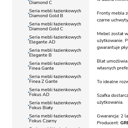
Diamond C
Seria mebli łazienkowych
Fronty mebla z
Diamond Gold B
czarne uchwyty
Seria mebli łazienkowych
Diamond Gold C
Mebel został w
Seria mebli łazienkowych
użytkowanie. P
Elegante AD
gwarantuje pły
Seria mebli łazienkowych
Elegante B
Blat umożliwia
Seria mebli łazienkowych
własnych prefer
Finea Gante
Seria mebli łazienkowych
Finea Z Gante
To idealne rozw
Seria mebli łazienkowych
Fokus AD
Szafka dostarc
użytkowania.
Seria mebli łazienkowych
Fokus Biały
Seria mebli łazienkowych
Gwarancja: 2 l
Fokus Czarny
Producent:
GR