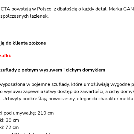
VICTA powstają w Polsce, z dbałością o każdy detal. Marka GANT
spółczesnych łazienek.
ją do klienta złożone
zafki:
szuflady z pełnym wysuwem i cichym domykiem
 wyposażona w pojemne szuflady, które umożliwiają wygodne 
 wysuwu zapewnia łatwy dostęp do zawartości, a cichy domyk
. Uchwyty podkreślają nowoczesny, elegancki charakter mebla
fki pod umywalkę: 210 cm
ki: 39 cm
ki: 72 cm