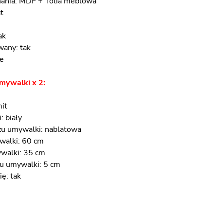
nania: MDF + folia meblowa
t
ak
any: tak
ne
mywalki x 2:
mit
: biały
u umywalki: nablatowa
walki: 60 cm
walki: 35 cm
u umywalki: 5 cm
ę: tak