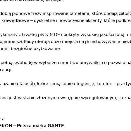
dobią pionowe frezy inspirowane lamelami, które dodają całośc
 krawędziowe – dyskretne i nowoczesne akcenty, które podkre
ykonany z trwałej płyty MDF i pokryty wysokiej jakości folią 
ojemne szuflady oferują dużo miejsca na przechowywanie nie
nne i bezgłośne użytkowanie.
 pełną swobodę w wyborze i montażu umywalki, co pozwala na i
encji.
iązanie dla osób, które cenią sobie elegancję, komfort i prakty
zana jest w stanie złożonym i wstępnie wyregulowanym, co zn
ata
EKON – Polska marka GANTE