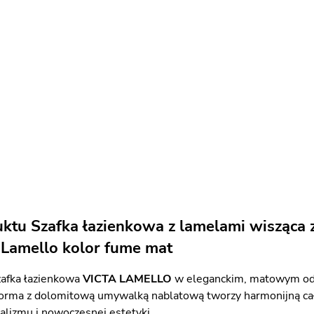
uktu Szafka łazienkowa z lamelami wisząc
 Lamello kolor fume mat
afka łazienkowa
VICTA LAMELLO
w eleganckim, matowym odci
orma z dolomitową umywalką nablatową tworzy harmonijną cał
lizmu i nowoczesnej estetyki.