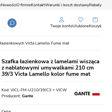
e
Nowości
O firmie
Kontakt
Warunki i koszt dostawy
Rabaty
Twoje konto
Ulubione
Koszyk
 łazienkowych Victa Lamello Fume mat
Szafka łazienkowa z lamelami wisząca
z nablatowymi umywalkami 210 cm
39/3 Victa Lamello kolor fume mat
VICL-FM-U210/39/C3 + VICW
Producent:
Gante