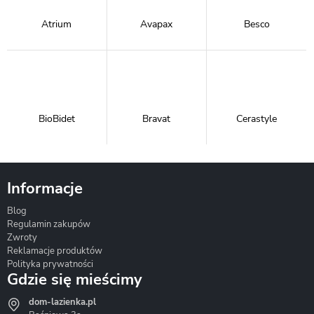
Atrium
Avapax
Besco
BioBidet
Bravat
Cerastyle
Informacje
Blog
Corsan
Gante
Hydrosan
Regulamin zakupów
Zwroty
Reklamacje produktów
Polityka prywatności
Gdzie się mieścimy
dom-lazienka.pl
Hydrostop
Inea
Invena