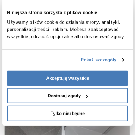
posadzce
wsporniki równoległe do krawędzi szyby
Niniejsza strona korzysta z plików cookie
bezpieczne szkło hartowane przezroczyste o grubości 8 mm
Używamy plików cookie do działania strony, analityki,
powłoka Active Shield 2.0 ułatwiająca utrzymanie czystości
personalizacji treści i reklam. Możesz zaakceptować
praktyczny uchwyt drzwi
wszystkie, odrzucić opcjonalne albo dostosować zgody.
cienkie, niemal niewidoczne profile w kolorze miedź szczotkowana
wieszak na ręcznik w zestawie
gwarancja 7 lat
Pokaż szczegóły
Akceptuję wszystkie
Dostosuj zgody
Tylko niezbędne