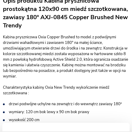
Opis produktu Kabina prysznicowa
prostokątna 120x90 cm miedź szczotkowana,
zawiasy 180º AXJ-0845 Copper Brushed New
Trendy
Kabina prysznicowa Oxia Copper Brushed to model z podwójnymi
drzwiami wahadłowymi i zawiasem 180° na małej ściance,
umożliwiającym otwieranie drzwi do środka i na zewnątrz. Konstrukcja w
kolorze szczotkowanej miedzi została wyposażona w hartowane szkło 8
mm z powłoką hydrofobową Active Shield 2.0, która ogranicza osadzanie
się kamienia i ułatwia czyszczenie. Kabinę można montować na brodziku
lub bezpośrednio na posadzce, a produkt dostępny jest także w opcji na
wymiar.
Charakterystyka kabiny Oxia New Trendy wykończenie miedź
szczotkowana :
drzwi podwójne uchylne na zewnątrz i do wewnątrz zawiasy 180º
wymiary: 120 cm bok lewy x 90 cm bok prawy
wysokość 200 cm
do kompletowania z brodzikiem lub bez - możliwy montaż na