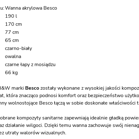
u:
Wanna akrylowa Besco
190 l
170 cm
77 cm
65 cm
czarno-biały
owalna
czarne łapy z mosiądzu
66 kg
 B&W marki
Besco
zostały wykonane z wysokiej jakości kompoz
t, która znacząco podnosi komfort oraz bezpieczeństwo użyt
nny wolnostojące Besco łączą w sobie doskonałe właściwości t
brane kompozyty sanitarne zapewniają idealnie gładką powier
az działanie wilgoci. Dzięki temu wanna zachowuje swój nien
ez utraty walorów wizualnych.