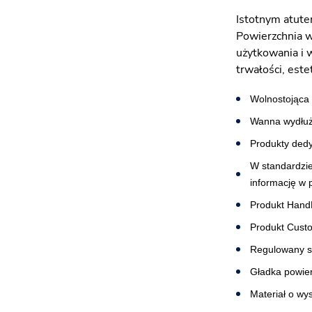
Istotnym atute
Powierzchnia wa
użytkowania i 
trwałości, este
Wolnostojąca 
Wanna wydłużo
Produkty dedy
W standardzi
informację w 
Produkt Hand
Produkt Cust
Regulowany s
Gładka powier
Materiał o wy