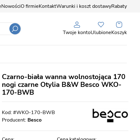
e
Nowości
O firmie
Kontakt
Warunki i koszt dostawy
Rabaty
Twoje konto
Ulubione
Koszyk
Czarno-biała wanna wolnostojąca 170
nogi czarne Otylia B&W Besco WKO-
170-BWB
#WKO-170-BWB
Producent:
Besco