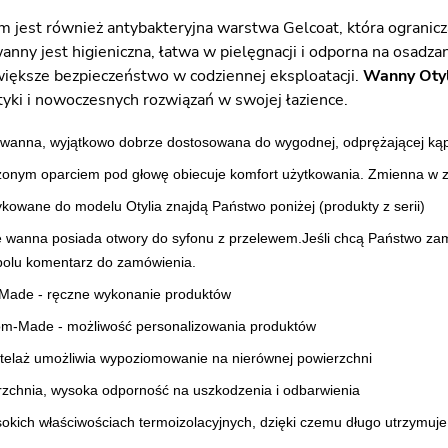
m jest również antybakteryjna warstwa Gelcoat, która ogranicz
nny jest higieniczna, łatwa w pielęgnacji i odporna na osadzan
większe bezpieczeństwo w codziennej eksploatacji.
Wanny Oty
tyki i nowoczesnych rozwiązań w swojej łazience.
wanna, wyjątkowo dobrze dostosowana do wygodnej, odprężającej kąpi
nym oparciem pod głowę obiecuje komfort użytkowania. Zmienna w za
kowane do modelu Otylia znajdą Państwo poniżej (produkty z serii)
e wanna posiada otwory do syfonu z przelewem.Jeśli chcą Państwo z
polu komentarz do zamówienia.
Made - ręczne wykonanie produktów
om-Made - możliwość personalizowania produktów
telaż umożliwia wypoziomowanie na nierównej powierzchni
zchnia, wysoka odporność na uszkodzenia i odbarwienia
sokich właściwościach termoizolacyjnych, dzięki czemu długo utrzymuj