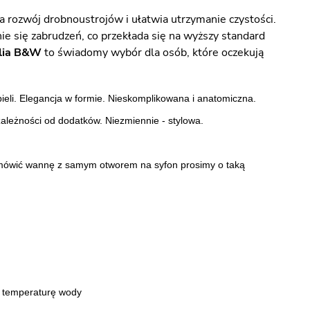
a rozwój drobnoustrojów i ułatwia utrzymanie czystości.
ie się zabrudzeń, co przekłada się na wyższy standard
lia B&W
to świadomy wybór dla osób, które oczekują
eli. Elegancja w formie. Nieskomplikowana i anatomiczna.
leżności od dodatków. Niezmiennie - stylowa.
amówić wannę z samym otworem na syfon prosimy o taką
e temperaturę wody