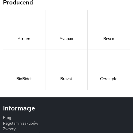
Producenci
Atrium
Avapax
Besco
BioBidet
Bravat
Cerastyle
Informacje
Blog
Corsan
Gante
Hydrosan
Regulamin zakupów
Zwroty