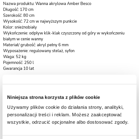
Nazwa produktu: Wanna akrylowa Amber Besco
Długość: 170 cm
Szerokość: 80 cm
Wysokość: 72 cm w najwyższym punkcie
Kolor: snieżnobiały
Wykończenie: odpływ klik-klak czyszczony od góry w wykończeniu
białym w cenie wanny
Materiał/ grubość: akryl pełny 6 mm
Wyposażenie: regulowany stelaż, syfon
Waga: 52 kg
Pojemność: 250 l
Gwarancja 10 lat
Produkty wykonane z nowoczesnego kompozytu sanitarnego są
zabezpieczone wyjątkowo trwałą powłoką Gelcoat, która znacząco
podnosi odporność powierzchni oraz komfort codziennego użytkowania.
Niniejsza strona korzysta z plików cookie
Dzięki zastosowaniu starannie dobranych materiałów, wanny
wolnostojące marki Besco łączą wysokie walory estetyczne z
Używamy plików cookie do działania strony, analityki,
doskonałymi właściwościami użytkowymi.
personalizacji treści i reklam. Możesz zaakceptować
Kompozyt sanitarny zapewnia idealnie gładką, jednolitą i nieporowatą
wszystkie, odrzucić opcjonalne albo dostosować zgody.
powierzchnię, cechującą się bardzo wysoką trwałością oraz odpornością
na przebarwienia i wilgoć. Taka struktura skutecznie ogranicza wnikanie