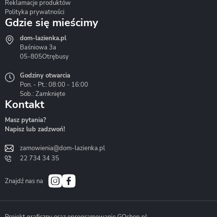
Reklamacje produktów
Polityka prywatności
Gdzie się mieścimy
dom-lazienka.pl
Hydrostop
Inea
Invena
Baśniowa 3a
05-805
Otrębusy
Godziny otwarcia
Pon. - Pt.: 08:00 - 16:00
Sob.: Zamknięte
Kontakt
Liveno
Loge Garden
Massi
Masz pytania?
Napisz lub zadzwoń!
zamowienia@dom-lazienka.pl
22 734 34 35
Mazur
Metal-Hurt
Moel
Bath&Spa
Znajdź nas na