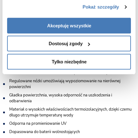
zabrudzeń, ułatwiając pielęgnację i zachowanie nienagannego wyglądu
wanny przez długie lata.
Pokaż szczegóły
Dodatkowym atutem jest antybakteryjna warstwa Gelcoat, która hamuje
rozwój drobnoustrojów i bakterii, podnosząc poziom higieny w łazience.
Akceptuję wszystkie
Powierzchnia wanny pozostaje bezpieczna, łatwa do utrzymania w
czystości i odporna na codzienne użytkowanie, eliminując problemy
typowe dla strefy kąpielowej. To rozwiązanie stworzone z myślą o
Dostosuj zgody
trwałości, estetyce i komforcie użytkownika.
Tylko niezbędne
Produkt HandMade - ręczne wykonanie produktów
Produkt Custom-Made - możliwość personalizowania produktów
Regulowane nóżki umożliwiają wypoziomowanie na nierównej
powierzchni
Gładka powierzchnia, wysoka odporność na uszkodzenia i
odbarwienia
Materiał o wysokich właściwościach termoizolacyjnych, dzięki czemu
długo utrzymuje temperaturę wody
Odporna na promieniowanie UV
Dopasowana do baterii wolnostojących