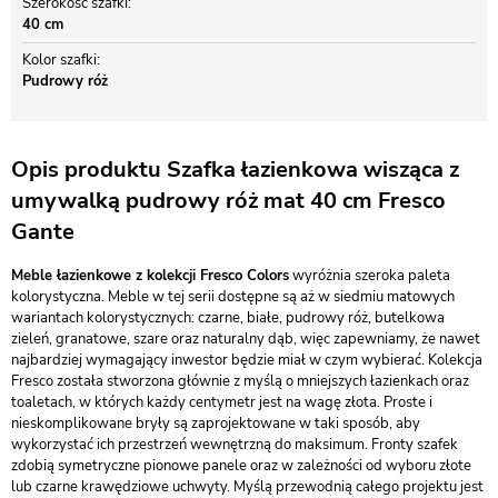
Szerokość szafki
40 cm
Kolor szafki
Pudrowy róż
Opis produktu Szafka łazienkowa wisząca z
umywalką pudrowy róż mat 40 cm Fresco
Gante
Meble łazienkowe z kolekcji Fresco Colors
wyróżnia szeroka paleta
kolorystyczna. Meble w tej serii dostępne są aż w siedmiu matowych
wariantach kolorystycznych: czarne, białe, pudrowy róż, butelkowa
zieleń, granatowe, szare oraz naturalny dąb, więc zapewniamy, że nawet
najbardziej wymagający inwestor będzie miał w czym wybierać. Kolekcja
Fresco została stworzona głównie z myślą o mniejszych łazienkach oraz
toaletach, w których każdy centymetr jest na wagę złota. Proste i
nieskomplikowane bryły są zaprojektowane w taki sposób, aby
wykorzystać ich przestrzeń wewnętrzną do maksimum. Fronty szafek
zdobią symetryczne pionowe panele oraz w zależności od wyboru złote
lub czarne krawędziowe uchwyty. Myślą przewodnią całego projektu jest