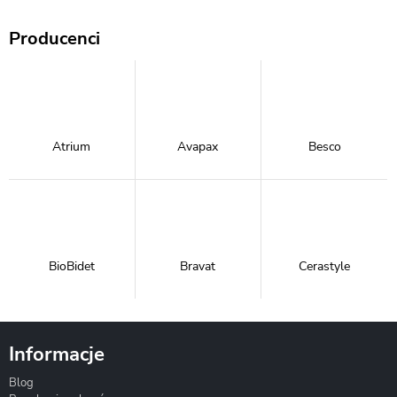
Producenci
Atrium
Avapax
Besco
BioBidet
Bravat
Cerastyle
Informacje
Blog
Corsan
Gante
Hydrosan