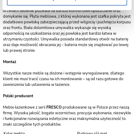
wielu przyborów łazienkowych czy kosmetyków. Zamontowany w
drzwiach siłownik pozwala na bardzo komfortowe opuszczanie oraz
domykanie się. Płyta meblowa, z której wykonana jest szafka pokryta jest
dodatkowo powłoką zabezpieczającą przed wilgocią i puchnięciu korpusu
oraz frontu. Biała dolomitowa umywalka wykazuje się wysoką
odpornością na uszkodzenia oraz jej powłoka jest bardzo łatwa w
utrzymaniu czystości. Umywalka posiada standardowy otwór na baterię
oraz daje możliwość obracania jej – bateria może się znajdować po lewej
lub prawej stronie.
Montaż
Wszystkie nasze meble są złożone i wstępnie wyregulowane, dlatego
klient nie musi tracić czasu na ich montowanie – są od razu gotowe do
zawieszenia lub ustawienia w łazience.
Polski producent
Meble łazienkowe z serii
FRESCO
produkowane są w Polsce przez naszą
firmę. Wysoka jakość, bogate wzornictwo, precyzja wykonania, niezwykłe
i funkcjonalne rozwiązania estetyczne oraz maksymalna użyteczność to
znaki szczególne tych produktów.
Kolor mebla
Pudrowy róż mat