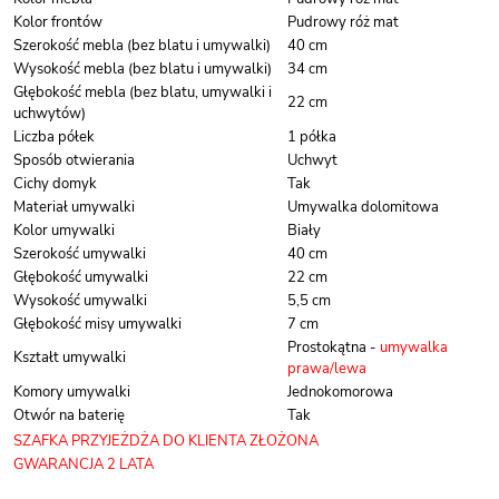
Kolor frontów
Pudrowy róż mat
Szerokość mebla (bez blatu i umywalki)
40 cm
Wysokość mebla (bez blatu i umywalki)
34 cm
Głębokość mebla (bez blatu, umywalki i
22 cm
uchwytów)
Liczba półek
1 półka
Sposób otwierania
Uchwyt
Cichy domyk
Tak
Materiał umywalki
Umywalka dolomitowa
Kolor umywalki
Biały
Szerokość umywalki
40 cm
Głębokość umywalki
22 cm
Wysokość umywalki
5,5 cm
Głębokość misy umywalki
7 cm
Prostokątna -
umywalka
Kształt umywalki
prawa/lewa
Komory umywalki
Jednokomorowa
Otwór na baterię
Tak
SZAFKA PRZYJEŻDŻA
DO KLIENTA ZŁOŻONA
GWARANCJA 2 LATA