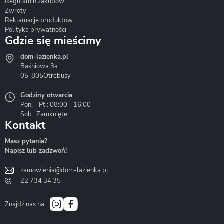
Regulamin zakupów
Zwroty
Reklamacje produktów
Polityka prywatności
Gdzie się mieścimy
dom-lazienka.pl
Hydrostop
Inea
Invena
Baśniowa 3a
05-805
Otrębusy
Godziny otwarcia
Pon. - Pt.: 08:00 - 16:00
Sob.: Zamknięte
Kontakt
Liveno
Loge Garden
Massi
Masz pytania?
Napisz lub zadzwoń!
zamowienia@dom-lazienka.pl
22 734 34 35
Mazur
Metal-Hurt
Moel
Bath&Spa
Znajdź nas na