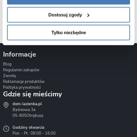
Dostosuj zgody
BioBidet
Bravat
Cerastyle
Tylko niezbędne
Informacje
Blog
Corsan
Gante
Hydrosan
Regulamin zakupów
Zwroty
Reklamacje produktów
Polityka prywatności
Gdzie się mieścimy
dom-lazienka.pl
Hydrostop
Inea
Invena
Baśniowa 3a
05-805
Otrębusy
Godziny otwarcia
Pon. - Pt.: 08:00 - 16:00