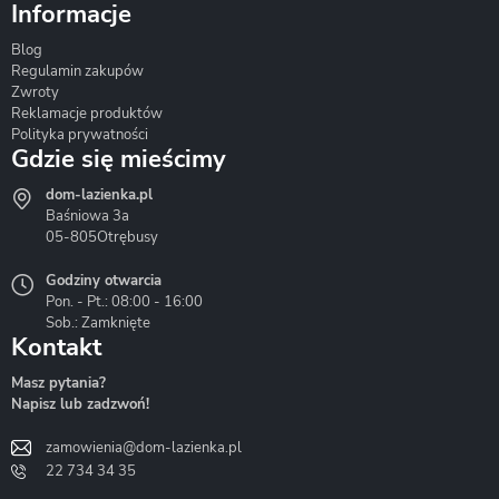
Informacje
Blog
Corsan
Gante
Hydrosan
Regulamin zakupów
Zwroty
Reklamacje produktów
Polityka prywatności
Gdzie się mieścimy
dom-lazienka.pl
Hydrostop
Inea
Invena
Baśniowa 3a
05-805
Otrębusy
Godziny otwarcia
Pon. - Pt.: 08:00 - 16:00
Sob.: Zamknięte
Kontakt
Liveno
Loge Garden
Massi
Masz pytania?
Napisz lub zadzwoń!
zamowienia@dom-lazienka.pl
22 734 34 35
Mazur