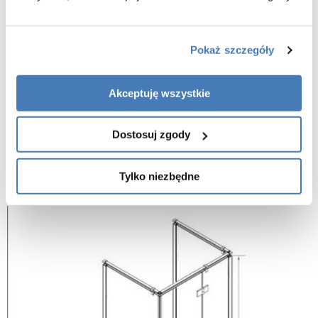
Drzwi [cm]: 80 + 2 x ścianka 80 [cm]:
Wysokość [cm]: 200
Pokaż szczegóły
Kolor profili chrom
Zawiasy z funkcją unoszenia drzwi
Akceptuję wszystkie
Drzwi uchylne na zewnątrz
Szkło hartowane / 6 mm
Dostosuj zgody
Możliwy montaż na płytkach lub brodziku
Producent udziela gwarancji na okres
oraz
2 lat
Tylko niezbędne
gwarantuje serwis na terenie całej polski.