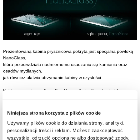
Prezentowaną kabina prysznicowa pokryta jest specjalną powłoką
NanoGlass,
która przeciwdziała nadmiernemu osadzaniu się kamienia oraz
osadów mydlanych,
jak również ułatwia utrzymanie kabiny w czystości.
Kabina prysznicowa firmy Sea-Horse. Seria: Easy In. Indeks
producenta: BKP248T08XP. Kolor: profile chrom / szkło
transparentne z powłoką CLEAN GLASS.
Niniejsza strona korzysta z plików cookie
KABINA (WERSJA PRAWA)
Używamy plików cookie do działania strony, analityki,
Wymiar 80 cm drzwi x 80 cm ścianka x 80 cm ścianka x 200 cm
wysokość.
personalizacji treści i reklam. Możesz zaakceptować
wszystkie, odrzucić opcjonalne albo dostosować zgody.
Specyfikacja: