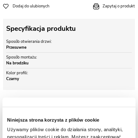
Dodaj do ulubionych
Zapytaj o produkt
Specyfikacja produktu
Sposób otwierania drzwi
Przesuwne
Sposób montażu
Na brodziku
Kolor profili
Czarny
Opis produktu Biała kwadratowa kabina
prysznicowa z brodzikiem szkło z dekorem
90x90 Xenia WH Kerra
Niniejsza strona korzysta z plików cookie
Używamy plików cookie do działania strony, analityki,
Kerra Xenia SQ WH
to elegancka kabina prysznicowa, która łączy
personalizacji treści i reklam. Możesz zaakceptować