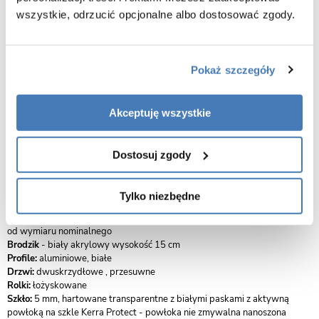
minimalistyczną estetykę i funkcjonalne wykonanie. Jasne, hartowane
wszystkie, odrzucić opcjonalne albo dostosować zgody.
szkło z dekoracyjnymi, białymi paskami wkomponowano w aluminiowe
profile w neutralnym odcieniu bieli – doskonały wybór do nowoczesnych
łazienek w stylu skandynawskim, minimalistycznym lub klasycznym.
Dlaczego warto wybrać Xenia WH ?
Pokaż szczegóły
Design premium – białe pasy na szkle + czarny profil podkreślają styl
loftowy i nowoczesny
Akceptuję wszystkie
Modularność wymiarów – dopasujesz kabinę zarówno do małej, jak i
dużej łazienki
Bezpieczna konstrukcja – szkło hartowane, solidne okucia i wysokiej
Dostosuj zgody
jakości profile
Wygoda użytkowania – płynne rozsuwanie, łatwe czyszczenie, brak
zawiasów utrudniających sprzątanie
Tylko niezbędne
Wymiary:
90 x 90 x 185 cm regulowane w zakresie od – 25 do – 15 mm
od wymiaru nominalnego
Brodzik
- biały akrylowy wysokość 15 cm
Profile:
aluminiowe, białe
Drzwi:
dwuskrzydłowe , przesuwne
Rolki:
łożyskowane
Szkło:
5 mm, hartowane transparentne z białymi paskami z aktywną
powłoką na szkle Kerra Protect - powłoka nie zmywalna nanoszona