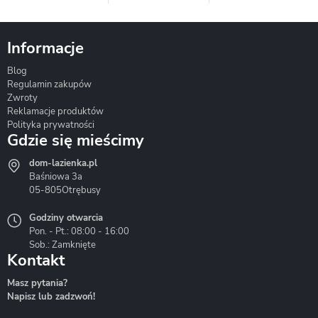
Informacje
Blog
Corsan
Gante
Hydrosan
Regulamin zakupów
Zwroty
Reklamacje produktów
Polityka prywatności
Gdzie się mieścimy
dom-lazienka.pl
Hydrostop
Inea
Invena
Baśniowa 3a
05-805
Otrębusy
Godziny otwarcia
Pon. - Pt.: 08:00 - 16:00
Sob.: Zamknięte
Kontakt
Liveno
Loge Garden
Massi
Masz pytania?
Napisz lub zadzwoń!