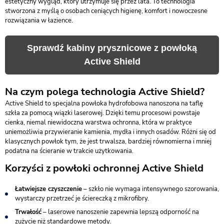
estetyczny wygląd, który utrzymuje się przez lata. To technologia
stworzona z myślą o osobach ceniących higienę, komfort i nowoczesne
rozwiązania w łazience.
Sprawdź kabiny prysznicowe z powłoką
Active Shield
Na czym polega technologia Active Shield?
Active Shield to specjalna powłoka hydrofobowa nanoszona na taflę
szkła za pomocą wiązki laserowej. Dzięki temu procesowi powstaje
cienka, niemal niewidoczna warstwa ochronna, która w praktyce
uniemożliwia przywieranie kamienia, mydła i innych osadów. Różni się od
klasycznych powłok tym, że jest trwalsza, bardziej równomierna i mniej
podatna na ścieranie w trakcie użytkowania.
Korzyści z powłoki ochronnej Active Shield
Łatwiejsze czyszczenie
– szkło nie wymaga intensywnego szorowania,
wystarczy przetrzeć je ściereczką z mikrofibry.
Trwałość
– laserowe nanoszenie zapewnia lepszą odporność na
zużycie niż standardowe metody.