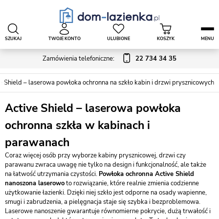
SZUKAJ
TWOJE KONTO
ULUBIONE
KOSZYK
MENU
Zamówienia telefoniczne:
22 734 34 35
e Shield – laserowa powłoka ochronna na szkło kabin i drzwi prysznicowych
Active Shield – laserowa powłoka
ochronna szkła w kabinach i
parawanach
Coraz więcej osób przy wyborze kabiny prysznicowej, drzwi czy
parawanu zwraca uwagę nie tylko na design i funkcjonalność, ale także
na łatwość utrzymania czystości.
Powłoka ochronna Active Shield
nanoszona laserowo
to rozwiązanie, które realnie zmienia codzienne
użytkowanie łazienki. Dzięki niej szkło jest odporne na osady wapienne,
smugi i zabrudzenia, a pielęgnacja staje się szybka i bezproblemowa.
Laserowe nanoszenie gwarantuje równomierne pokrycie, dużą trwałość i