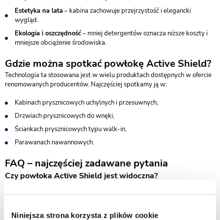
Estetyka na lata
– kabina zachowuje przejrzystość i elegancki
wygląd.
Ekologia i oszczędność
– mniej detergentów oznacza niższe koszty i
mniejsze obciążenie środowiska.
Gdzie można spotkać powłokę Active Shield?
Technologia ta stosowana jest w wielu produktach dostępnych w ofercie
renomowanych producentów. Najczęściej spotkamy ją w:
Kabinach prysznicowych uchylnych i przesuwnych,
Drzwiach prysznicowych do wnęki,
Ściankach prysznicowych typu walk-in,
Parawanach nawannowych.
FAQ – najczęściej zadawane pytania
Czy powłoka Active Shield jest widoczna?
Nie, warstwa ochronna jest całkowicie niewidoczna. Nie zmienia koloru
szkła ani jego struktury – jedynie poprawia jego właściwości użytkowe.
Jak długo utrzymuje się powłoka Active Shield?
Niniejsza strona korzysta z plików cookie