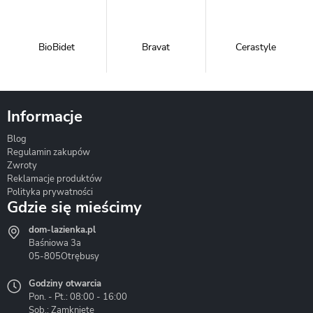
BioBidet
Bravat
Cerastyle
Informacje
Blog
Corsan
Gante
Hydrosan
Regulamin zakupów
Zwroty
Reklamacje produktów
Polityka prywatności
Gdzie się mieścimy
dom-lazienka.pl
Hydrostop
Inea
Invena
Baśniowa 3a
05-805
Otrębusy
Godziny otwarcia
Pon. - Pt.: 08:00 - 16:00
Sob.: Zamknięte