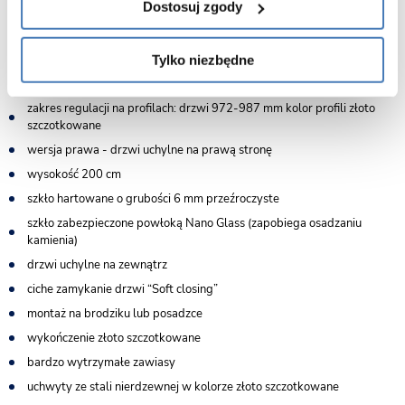
Dostosuj zgody
Cechy drzwi prysznicowcyh 100 cm Atlas Gold Brushed Rea:
Tylko niezbędne
wymiary 100 cm
zakres regulacji na profilach: drzwi 972-987 mm kolor profili złoto
szczotkowane
wersja prawa - drzwi uchylne na prawą stronę
wysokość 200 cm
szkło hartowane o grubości 6 mm przeźroczyste
szkło zabezpieczone powłoką Nano Glass (zapobiega osadzaniu
kamienia)
drzwi uchylne na zewnątrz
ciche zamykanie drzwi “Soft closing”
montaż na brodziku lub posadzce
wykończenie złoto szczotkowane
bardzo wytrzymałe zawiasy
uchwyty ze stali nierdzewnej w kolorze złoto szczotkowane