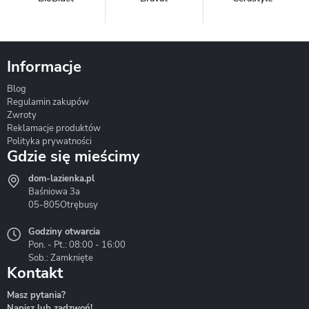
Informacje
Blog
Corsan
Gante
Hydrosan
Regulamin zakupów
Zwroty
Reklamacje produktów
Polityka prywatności
Gdzie się mieścimy
dom-lazienka.pl
Hydrostop
Inea
Invena
Baśniowa 3a
05-805
Otrębusy
Godziny otwarcia
Pon. - Pt.: 08:00 - 16:00
Sob.: Zamknięte
Kontakt
Liveno
Loge Garden
Massi
Masz pytania?
Napisz lub zadzwoń!