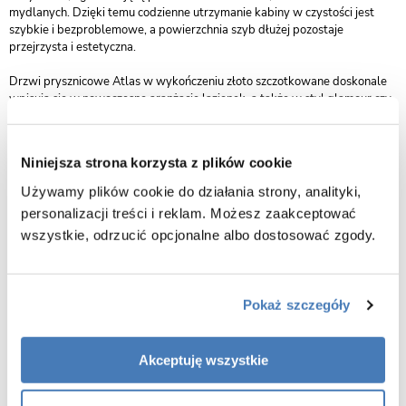
mydlanych. Dzięki temu codzienne utrzymanie kabiny w czystości jest
szybkie i bezproblemowe, a powierzchnia szyb dłużej pozostaje
przejrzysta i estetyczna.
Drzwi prysznicowe Atlas w wykończeniu złoto szczotkowane doskonale
wpisują się w nowoczesne aranżacje łazienek, a także w styl glamour czy
soft modern. To produkt, który łączy w sobie elegancję, funkcjonalność i
trwałość, tworząc w łazience wyjątkową strefę kąpielową o prestiżowym
charakterze.
Niniejsza strona korzysta z plików cookie
Używamy plików cookie do działania strony, analityki,
personalizacji treści i reklam. Możesz zaakceptować
wszystkie, odrzucić opcjonalne albo dostosować zgody.
Pokaż szczegóły
Akceptuję wszystkie