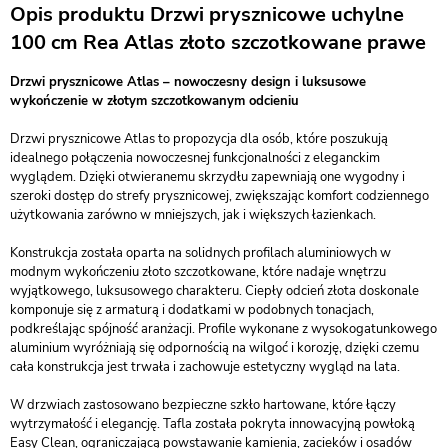
Opis produktu Drzwi prysznicowe uchylne
100 cm Rea Atlas złoto szczotkowane prawe
Drzwi prysznicowe Atlas – nowoczesny design i luksusowe
wykończenie w złotym szczotkowanym odcieniu
Drzwi prysznicowe Atlas to propozycja dla osób, które poszukują
idealnego połączenia nowoczesnej funkcjonalności z eleganckim
wyglądem. Dzięki otwieranemu skrzydłu zapewniają one wygodny i
szeroki dostęp do strefy prysznicowej, zwiększając komfort codziennego
użytkowania zarówno w mniejszych, jak i większych łazienkach.
Konstrukcja została oparta na solidnych profilach aluminiowych w
modnym wykończeniu złoto szczotkowane, które nadaje wnętrzu
wyjątkowego, luksusowego charakteru. Ciepły odcień złota doskonale
komponuje się z armaturą i dodatkami w podobnych tonacjach,
podkreślając spójność aranżacji. Profile wykonane z wysokogatunkowego
aluminium wyróżniają się odpornością na wilgoć i korozję, dzięki czemu
cała konstrukcja jest trwała i zachowuje estetyczny wygląd na lata.
W drzwiach zastosowano bezpieczne szkło hartowane, które łączy
wytrzymałość i elegancję. Tafla została pokryta innowacyjną powłoką
Easy Clean, ograniczającą powstawanie kamienia, zacieków i osadów