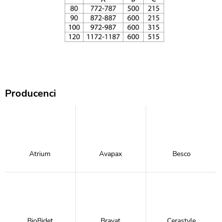
Producenci
Atrium
Avapax
Besco
BioBidet
Bravat
Cerastyle