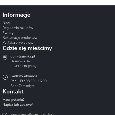
Informacje
Blog
Corsan
Gante
Hydrosan
Regulamin zakupów
Zwroty
Reklamacje produktów
Polityka prywatności
Gdzie się mieścimy
dom-lazienka.pl
Hydrostop
Inea
Invena
Baśniowa 3a
05-805
Otrębusy
Godziny otwarcia
Pon. - Pt.: 08:00 - 16:00
Sob.: Zamknięte
Kontakt
Liveno
Loge Garden
Massi
Masz pytania?
Napisz lub zadzwoń!
zamowienia@dom-lazienka.pl