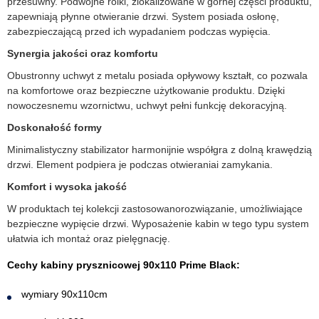
przesuwny. Podwójne rolki, zlokalizowane w górnej części produktu,
zapewniają płynne otwieranie drzwi. System posiada osłonę,
zabezpieczającą przed ich wypadaniem podczas wypięcia.
Synergia jakości oraz komfortu
Obustronny uchwyt z metalu posiada opływowy kształt, co pozwala
na komfortowe oraz bezpieczne użytkowanie produktu. Dzięki
nowoczesnemu wzornictwu, uchwyt pełni funkcję dekoracyjną.
Doskonałość formy
Minimalistyczny stabilizator harmonijnie współgra z dolną krawędzią
drzwi. Element podpiera je podczas otwieraniai zamykania.
Komfort i wysoka jakość
W produktach tej kolekcji zastosowanorozwiązanie, umożliwiające
bezpieczne wypięcie drzwi. Wyposażenie kabin w tego typu system
ułatwia ich montaż oraz pielęgnację.
Cechy kabiny prysznicowej 90x110 Prime Black:
wymiary 90x110cm