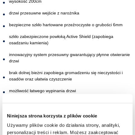
wysokość 200cm
drzwi przesuwne wejście z narożnika
bezpieczne szkło hartowane przeźroczyste o grubości 6mm
szkło zabezpieczone powłoką Active Shield (zapobiega
osadzaniu kamienia)
innowacyjny system przesuwny gwarantujący płynne otwieranie
drzwi
brak dolnej bieżni zapobiega gromadzeniu się nieczystości i
osadów oraz ułatwia czyszczenie
możliwość łatwego wypinania drzwi
szybki montaż
produkt przeznaczony do montażu bezpośrednio na posadzce
Niniejsza strona korzysta z plików cookie
lub brodziku
Używamy plików cookie do działania strony, analityki,
personalizacji treści i reklam. Możesz zaakceptować
gwarancja 3 lata