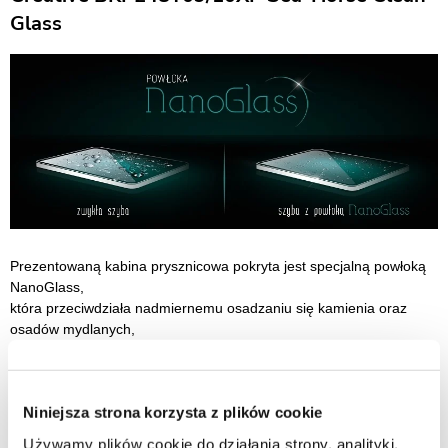
Glass
Prezentowaną kabina prysznicowa pokryta jest specjalną powłoką
NanoGlass,
która przeciwdziała nadmiernemu osadzaniu się kamienia oraz
osadów mydlanych,
jak również ułatwia utrzymanie kabiny w czystości.
Kabina prysznicowa firmy Sea-Horse. Seria: Easy In. Indeks
Niniejsza strona korzysta z plików cookie
producenta: BKP248T09/10XP. Kolor: profile chrom / szkło
transparentne z powłoką CLEAN GLASS.
Używamy plików cookie do działania strony, analityki,