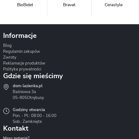
BioBidet
Bravat
Cerastyle
Informacje
Blog
Corsan
Gante
Hydrosan
Regulamin zakupów
Zwroty
Reklamacje produktów
Polityka prywatności
Gdzie się mieścimy
dom-lazienka.pl
Hydrostop
Inea
Invena
Baśniowa 3a
05-805
Otrębusy
Godziny otwarcia
Pon. - Pt.: 08:00 - 16:00
Sob.: Zamknięte
Kontakt
Liveno
Loge Garden
Massi
Masz pytania?