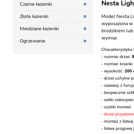
Nesta Ligh
Czarne łazienki
Złote łazienki
Model Nesta Li
wyposażona w b
Miedziane łazienki
brodzikiem lub
wymiar.
Ogrzewanie
Charakterystyka 
- rozmiar drzwi:
- rozmiar ścianki 
- wysokość:
200
- drzwi uchylne 
- zawiasy z func
- bezpieczne szk
-
szkło zabezpiec
-
szybki montaż
-
drzwi przystoso
-
montaż z listwą
- listwa progowa