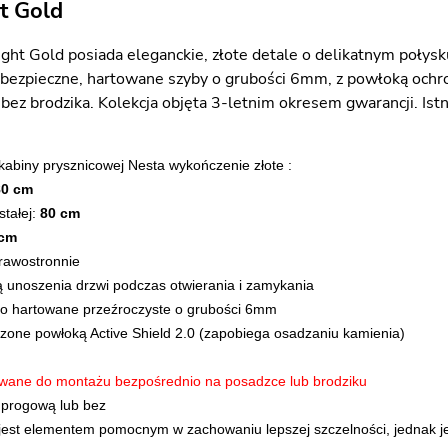
t Gold
ght Gold posiada eleganckie, złote detale o delikatnym połys
ezpieczne, hartowane szyby o grubości 6mm, z powłoką ochron
 bez brodzika. Kolekcja objęta 3-letnim okresem gwarancji. Is
kabiny prysznicowej Nesta wykończenie złote :
80 cm
stałej:
80 cm
 cm
prawostronnie
ją unoszenia drzwi podczas otwierania i zamykania
ło hartowane przeźroczyste o grubości 6mm
zone powłoką Active Shield 2.0 (zapobiega osadzaniu kamienia)
wane do montażu bezpośrednio na posadzce lub brodziku
 progową lub bez
 jest elementem pomocnym w zachowaniu lepszej szczelności, jednak je