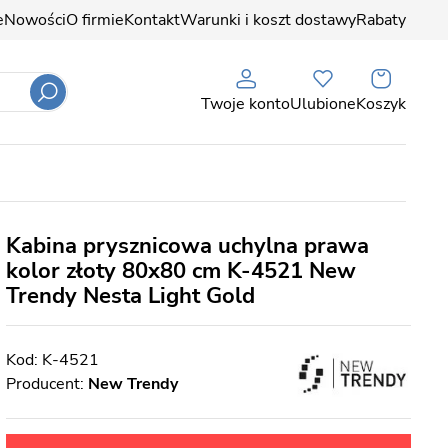
e
Nowości
O firmie
Kontakt
Warunki i koszt dostawy
Rabaty
Twoje konto
Ulubione
Koszyk
Kabina prysznicowa uchylna prawa
kolor złoty 80x80 cm K-4521 New
Trendy Nesta Light Gold
K-4521
Producent:
New Trendy