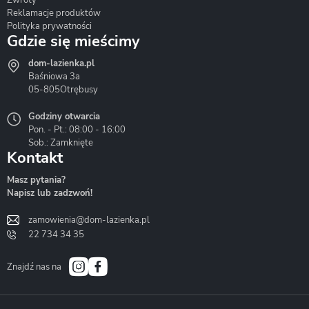
Reklamacje produktów
Polityka prywatności
Gdzie się mieścimy
dom-lazienka.pl
Hydrostop
Inea
Invena
Baśniowa 3a
05-805
Otrębusy
Godziny otwarcia
Pon. - Pt.: 08:00 - 16:00
Sob.: Zamknięte
Kontakt
Liveno
Loge Garden
Massi
Masz pytania?
Napisz lub zadzwoń!
zamowienia@dom-lazienka.pl
22 734 34 35
Mazur
Metal-Hurt
Moel
Bath&Spa
Znajdź nas na