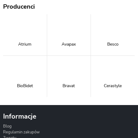
Producenci
Atrium
Avapax
Besco
BioBidet
Bravat
Cerastyle
Informacje
Blog
Corsan
Gante
Hydrosan
Regulamin zakupów
Zwroty