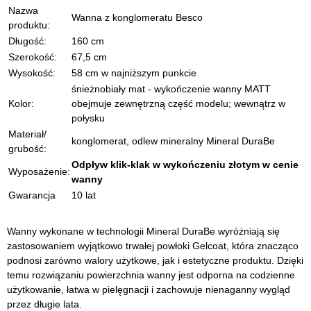
Nazwa
Wanna z konglomeratu Besco
produktu:
Długość:
160 cm
Szerokość:
67,5 cm
Wysokość:
58 cm w najniższym punkcie
śnieżnobiały mat - wykończenie wanny MATT
Kolor:
obejmuje zewnętrzną część modelu; wewnątrz w
połysku
Materiał/
konglomerat, odlew mineralny Mineral DuraBe
grubość:
Odpływ klik-klak w wykończeniu złotym w cenie
Wyposażenie:
wanny
Gwarancja
10 lat
Wanny wykonane w technologii Mineral DuraBe wyróżniają się
zastosowaniem wyjątkowo trwałej powłoki Gelcoat, która znacząco
podnosi zarówno walory użytkowe, jak i estetyczne produktu. Dzięki
temu rozwiązaniu powierzchnia wanny jest odporna na codzienne
użytkowanie, łatwa w pielęgnacji i zachowuje nienaganny wygląd
przez długie lata.