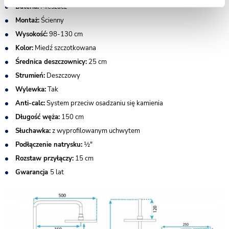
Bateria:
Mieszacz
Montaż:
Ścienny
Wysokość:
98-130 cm
Kolor:
Miedź szczotkowana
Średnica deszczownicy:
25 cm
Strumień:
Deszczowy
Wylewka:
Tak
Anti-calc:
System przeciw osadzaniu się kamienia
Długość węża:
150 cm
Słuchawka:
z wyprofilowanym uchwytem
Podłączenie natrysku:
½"
Rozstaw przyłączy:
15 cm
Gwarancja
5 lat