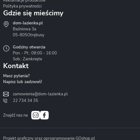
Reklamacje produktów
Polityka prywatności
Gdzie się mieścimy
dom-lazienka.pl
Hydrostop
Inea
Invena
Baśniowa 3a
05-805
Otrębusy
Godziny otwarcia
Pon. - Pt.: 08:00 - 16:00
Sob.: Zamknięte
Kontakt
Liveno
Loge Garden
Massi
Masz pytania?
Napisz lub zadzwoń!
zamowienia@dom-lazienka.pl
22 734 34 35
Mazur
Metal-Hurt
Moel
Bath&Spa
Znajdź nas na
Projekt graficzny oraz oprogramowanie GOshop.pl