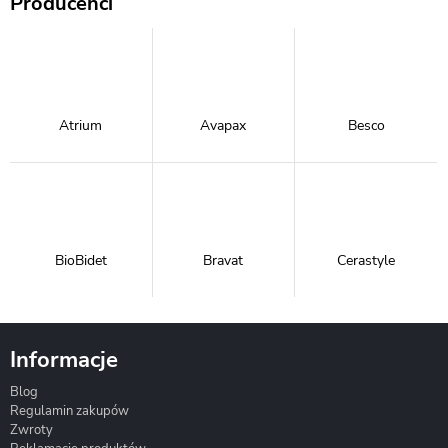
Producenci
Atrium
Avapax
Besco
BioBidet
Bravat
Cerastyle
Informacje
Blog
Corsan
Gante
Hydrosan
Regulamin zakupów
Zwroty