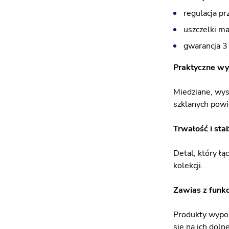
regulacja pr
uszczelki m
gwarancja 3 
Praktyczne w
Miedziane, wys
szklanych powi
Trwałość i sta
Detal, który łą
kolekcji.
Zawias z funkc
Produkty wypos
się na ich doln