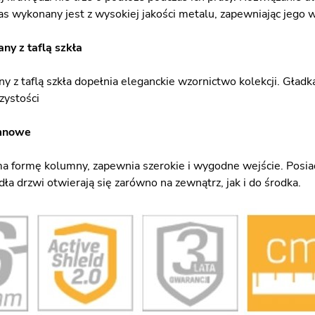
as wykonany jest z wysokiej jakości metalu, zapewniając jego w
ny z taflą szkła
y z taflą szkła dopełnia eleganckie wzornictwo kolekcji. Gładk
zystości
mnowe
ma formę kolumny, zapewnia szerokie i wygodne wejście. Posiad
dła drzwi otwierają się zarówno na zewnątrz, jak i do środka.