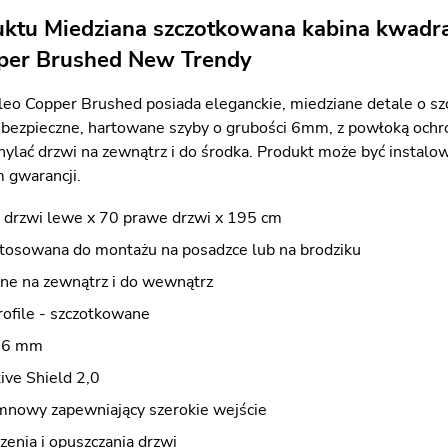
uktu Miedziana szczotkowana kabina kwad
per Brushed New Trendy
eo Copper Brushed posiada eleganckie, miedziane detale o s
ezpieczne, hartowane szyby o grubości 6mm, z powłoką ochro
ylać drzwi na zewnątrz i do środka. Produkt może być instalow
 gwarancji.
 drzwi lewe x 70 prawe drzwi x 195 cm
stosowana do montażu na posadzce lub na brodziku
ane na zewnątrz i do wewnątrz
rofile - szczotkowane
e 6 mm
ive Shield 2,0
mnowy zapewniający szerokie wejście
zenia i opuszczania drzwi