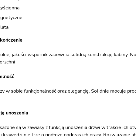
zyścienna
agnetyczne
lata
ykończenie
okiej jakości wspornik zapewnia solidną konstrukcję kabiny. N
erzchni
bilność
czy w sobie funkcjonalność oraz elegancję. Solidnie mocuje pro
ją unoszenia
ażone są w zawiasy z funkcją unoszenia drzwi w trakcie ich otw
ej krawędzi nie trze o podłoże podczas ich pracy. Rozwiązanie u