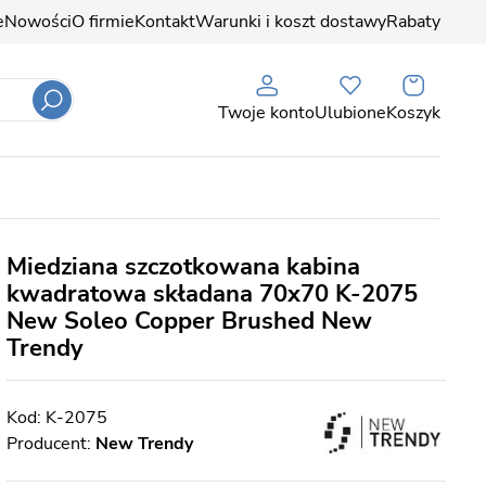
e
Nowości
O firmie
Kontakt
Warunki i koszt dostawy
Rabaty
Twoje konto
Ulubione
Koszyk
Miedziana szczotkowana kabina
kwadratowa składana 70x70 K-2075
New Soleo Copper Brushed New
Trendy
K-2075
Producent:
New Trendy