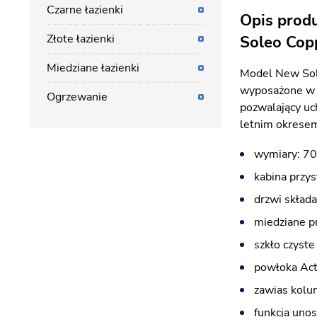
Czarne łazienki
Opis prod
Złote łazienki
Soleo Cop
Miedziane łazienki
Model New Sol
wyposażone w b
Ogrzewanie
pozwalający uch
letnim okresem
wymiary: 70
kabina przy
drzwi skład
miedziane p
szkło czyst
powłoka Act
zawias kolu
funkcja unos