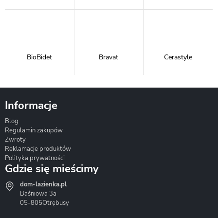
BioBidet
Bravat
Cerastyle
Informacje
Blog
Corsan
Gante
Hydrosan
Regulamin zakupów
Zwroty
Reklamacje produktów
Polityka prywatności
Gdzie się mieścimy
dom-lazienka.pl
Hydrostop
Inea
Invena
Baśniowa 3a
05-805
Otrębusy