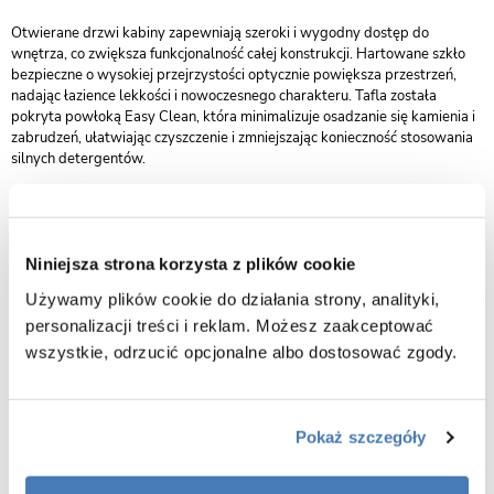
Otwierane drzwi kabiny zapewniają szeroki i wygodny dostęp do
wnętrza, co zwiększa funkcjonalność całej konstrukcji. Hartowane szkło
bezpieczne o wysokiej przejrzystości optycznie powiększa przestrzeń,
nadając łazience lekkości i nowoczesnego charakteru. Tafla została
pokryta powłoką Easy Clean, która minimalizuje osadzanie się kamienia i
zabrudzeń, ułatwiając czyszczenie i zmniejszając konieczność stosowania
silnych detergentów.
Dopracowane detale, odporne na wilgoć i korozję profile aluminiowe oraz
staranne wykończenie sprawiają, że kabina Atlas zachowuje swój
elegancki wygląd przez lata intensywnego użytkowania. To propozycja
dla osób, które cenią trwałość, funkcjonalność i nowoczesny design w
Niniejsza strona korzysta z plików cookie
najlepszym wydaniu.
Używamy plików cookie do działania strony, analityki,
personalizacji treści i reklam. Możesz zaakceptować
wszystkie, odrzucić opcjonalne albo dostosować zgody.
Pokaż szczegóły