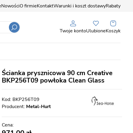
e
Nowości
O firmie
Kontakt
Warunki i koszt dostawy
Rabaty
Twoje konto
Ulubione
Koszyk
Ścianka prysznicowa 90 cm Creative
BKP256T09 powłoka Clean Glass
BKP256T09
Producent:
Metal-Hurt