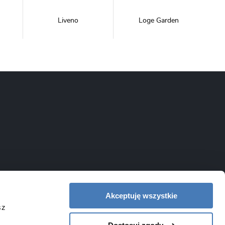
Liveno
Loge Garden
NewTrendy
Novoterm
Inwestycje
Swiac
Swiss Liniger
Akceptuję wszystkie
sz