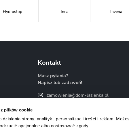
Hydrostop
Inea
Invena
Metal-Hurt
Moel
New Trendy
y
Kontakt
Masz pytania?
Napisz lub zadzwoń!
Sanitti
Savana
Skiendi
zamowienia@dom-lazienka.pl
22 734 34 35
:00
 z plików cookie
Znajdź nas na
ziałania strony, analityki, personalizacji treści i reklam. Może
odrzucić opcjonalne albo dostosować zgody.
Vertisso