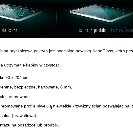
ina prysznicowa pokryta jest specjalną powłoką NanoGlass, która pr
ia utrzymanie kabiny w czystości.
ki: 90 x 204 cm,
arentne, bezpieczne, hartowane, 8 mm,
rnik chromowane
chromowane profile niwelują niewielkie krzywizny ścian pozwalając na 
rsalna (prawa/lewa),
ntażu na posadzce lub brodziku