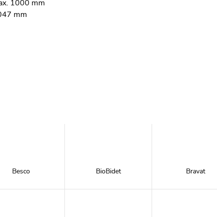
ax. 1000 mm
047 mm
Besco
BioBidet
Bravat