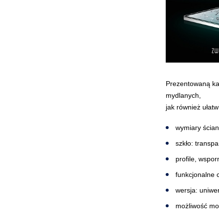
Prezentowaną kab
mydlanych,
jak również ułatw
wymiary ścian
szkło: transp
profile, wspo
funkcjonalne 
wersja: uniwe
możliwość mo