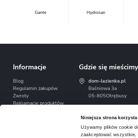
Gante
Hydrosan
Massi
Mazur Bath&Spa
Informacje
Gdzie się mieścim
Blog
dom-lazienka.pl
Regulamin zakupów
Baśniowa 3a
Zwroty
05-805
Otrębusy
Omnires
Rea
Reklamacje produktów
Godziny otwarcia
Polityka prywatności
Pon. - Pt.: 08:00 - 16
Niniejsza strona korzysta
Sob.: Zamknięte
Używamy plików cookie do d
zaakceptować wszystkie, 
Uspa
Velaco