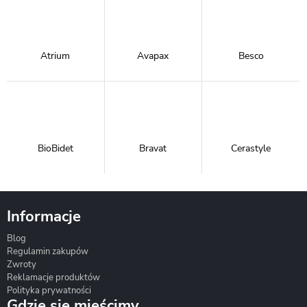
Atrium
Avapax
Besco
BioBidet
Bravat
Cerastyle
Informacje
Blog
Corsan
Gante
Hydrosan
Regulamin zakupów
Zwroty
Reklamacje produktów
Polityka prywatności
Gdzie się mieścimy