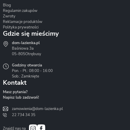
Blog
Corsan
Gante
Hydrosan
Regulamin zakupów
Zwroty
Reklamacje produktów
Polityka prywatności
Gdzie się mieścimy
dom-lazienka.pl
Hydrostop
Inea
Invena
Baśniowa 3a
05-805
Otrębusy
Godziny otwarcia
Pon. - Pt.: 08:00 - 16:00
Sob.: Zamknięte
Kontakt
Liveno
Loge Garden
Massi
Masz pytania?
Napisz lub zadzwoń!
zamowienia@dom-lazienka.pl
22 734 34 35
Mazur
Metal-Hurt
Moel
Bath&Spa
Znajdź nas na