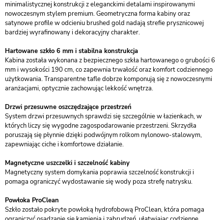
minimalistycznej konstrukcji z eleganckimi detalami inspirowanymi
nowoczesnym stylem premium. Geometryczna forma kabiny oraz
satynowe profile w odcieniu brushed gold nadają strefie prysznicowej
bardziej wyrafinowany i dekoracyjny charakter.
Hartowane szkło 6 mm i stabilna konstrukcja
Kabina została wykonana z bezpiecznego szkła hartowanego o grubości 6
mm i wysokości 190 cm, co zapewnia trwałość oraz komfort codziennego
użytkowania. Transparentne tafle dobrze komponują się z nowoczesnymi
aranżacjami, optycznie zachowując lekkość wnętrza.
Drzwi przesuwne oszczędzające przestrzeń
System drzwi przesuwnych sprawdzi się szczególnie w łazienkach, w
których liczy się wygodne zagospodarowanie przestrzeni. Skrzydła
poruszają się płynnie dzięki podwójnym rolkom nylonowo-stalowym,
zapewniając ciche i komfortowe działanie.
Magnetyczne uszczelki i szczelność kabiny
Magnetyczny system domykania poprawia szczelność konstrukcji i
pomaga ograniczyć wydostawanie się wody poza strefę natrysku.
Powłoka ProClean
Szkło zostało pokryte powłoką hydrofobową ProClean, która pomaga
ograniczyć osadzanie się kamienia i zabrudzeń, ułatwiając codzienne