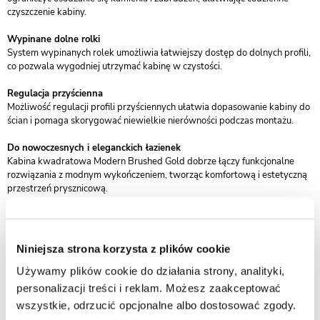
czyszczenie kabiny.
Wypinane dolne rolki
System wypinanych rolek umożliwia łatwiejszy dostęp do dolnych profili,
co pozwala wygodniej utrzymać kabinę w czystości.
Regulacja przyścienna
Możliwość regulacji profili przyściennych ułatwia dopasowanie kabiny do
ścian i pomaga skorygować niewielkie nierówności podczas montażu.
Do nowoczesnych i eleganckich łazienek
Kabina kwadratowa Modern Brushed Gold dobrze łączy funkcjonalne
rozwiązania z modnym wykończeniem, tworząc komfortową i estetyczną
przestrzeń prysznicową.
Specyfikacja kabiny prysznicowej
Typ: kabina profilowa
Niniejsza strona korzysta z plików cookie
Montaż: na brodziku lub posadzce
Kształt: kwadratowy
Używamy plików cookie do działania strony, analityki,
Wysokość: 190 cm
personalizacji treści i reklam. Możesz zaakceptować
Rozmiar 80x80 cm - zakres regulacji 785 mm x 805 mm
wszystkie, odrzucić opcjonalne albo dostosować zgody.
Materiał wykonania: aluminium / szkło hartowane