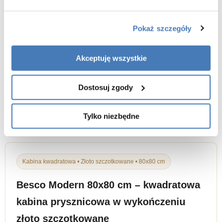
Kolor szkła: transparentne
Kolor profili: złoto szczotkowane
Rodzaj szkła: bezpieczne szkło hartowane
Pokaż szczegóły
Grubość szkła: 6 mm
Powłoka ochronna ProClean: tak
Regulacja przyścienna: tak
Akceptuję wszystkie
Typ wejścia: drzwi przesuwne
Promień: 55 cm
Rolki dolne wypinane: tak
Dostosuj zgody
Typ rolek: podwójne nylonowo-stalowe
Uszczelka magnetyczna: tak
Gwarancja: 3 lata
Tylko niezbędne
Kabina kwadratowa • Złoto szczotkowane • 80x80 cm
Besco Modern 80x80 cm – kwadratowa
kabina prysznicowa w wykończeniu
złoto szczotkowane