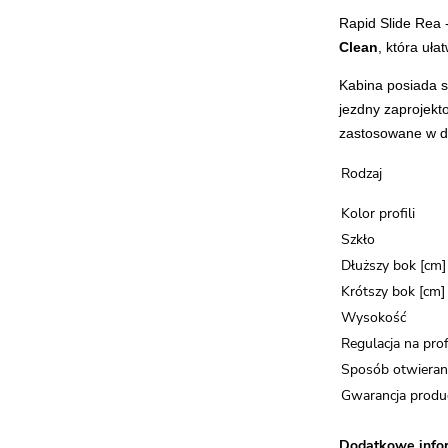
Rapid Slide Rea 
Clean
, która uła
Kabina posiada s
jezdny zaprojekt
zastosowane w d
Rodzaj
Kolor profili
Szkło
Dłuższy bok [cm]
Krótszy bok [cm]
Wysokość
Regulacja na prof
Sposób otwieran
Gwarancja produ
Dodatkowe infor