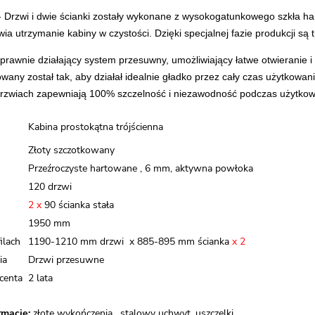
- Drzwi i dwie ścianki zostały wykonane z wysokogatunkowego szkła h
twia utrzymanie kabiny w czystości. Dzięki specjalnej fazie produkcji są t
prawnie działający system przesuwny, umożliwiający łatwe otwieranie i
owany został tak, aby działał idealnie gładko przez cały czas użytkowa
rzwiach zapewniają 100% szczelność i niezawodność podczas użytkow
Kabina prostokątna trójścienna
Złoty szczotkowany
Przeźroczyste hartowane , 6 mm, aktywna powłoka
120 drzwi
2 x
90 ścianka stała
1950 mm
ilach
1190-1210 mm drzwi x 885-895 mm ścianka
x 2
ia
Drzwi przesuwne
centa
2 lata
macje:
złote wykończenia , stalowy uchwyt, uszczelki