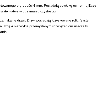
artowanego o grubości
6 mm
. Posiadają powłokę ochronną
Easy
rwałe i łatwe w utrzymaniu czystości.i.
 zamykanie drzwi. Drzwi posiadają łożyskowane rolki. System
nia. Dzięki niezwykle przemyślanym rozwiązaniom uszczelki
ania.