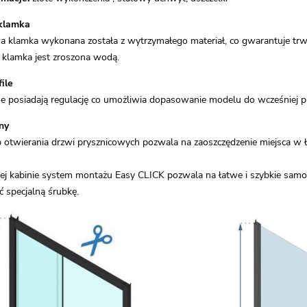
klamka
wa klamka wykonana została z wytrzymałego materiał, co gwarantuje t
klamka jest zroszona wodą.
ile
nne posiadają regulację co umożliwia dopasowanie modelu do wcześniej
ny
twierania drzwi prysznicowych pozwala na zaoszczędzenie miejsca w ła
j kabinie system montażu Easy CLICK pozwala na łatwe i szybkie samodzi
ć specjalną śrubkę.