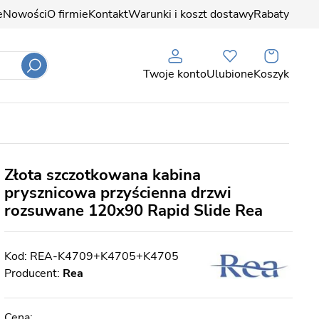
e
Nowości
O firmie
Kontakt
Warunki i koszt dostawy
Rabaty
Twoje konto
Ulubione
Koszyk
Złota szczotkowana kabina
prysznicowa przyścienna drzwi
rozsuwane 120x90 Rapid Slide Rea
REA-K4709+K4705+K4705
Producent:
Rea