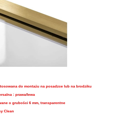
stosowana do montażu na posadzce lub na brodziku
rsalna : prawa/lewa
wane o grubości 6 mm, transparentne
sy Clean