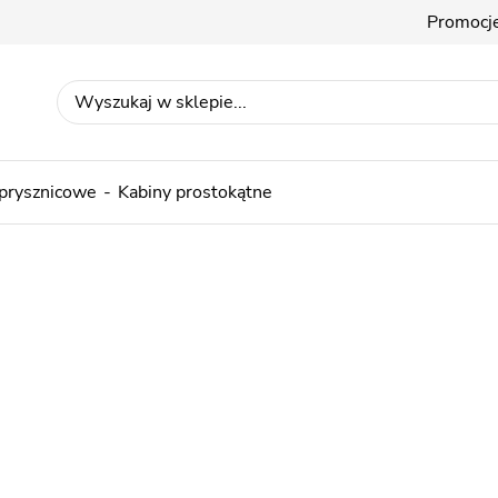
Promocj
 prysznicowe
Kabiny prostokątne