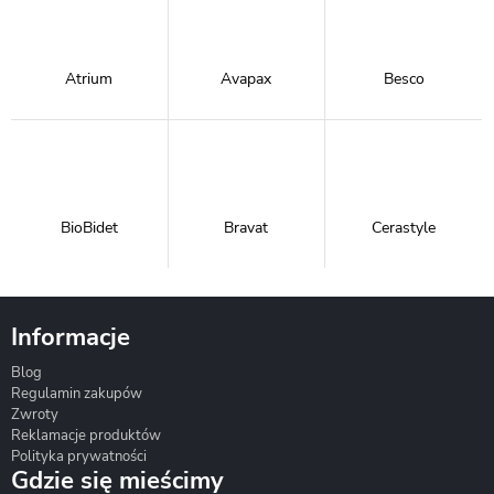
Atrium
Avapax
Besco
BioBidet
Bravat
Cerastyle
Informacje
Blog
Corsan
Gante
Hydrosan
Regulamin zakupów
Zwroty
Reklamacje produktów
Polityka prywatności
Gdzie się mieścimy