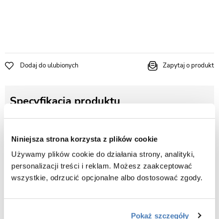
Dodaj do ulubionych
Zapytaj o produkt
Specyfikacja produktu
Sposób montażu
Wolnostojący podłogowy
Niniejsza strona korzysta z plików cookie
Rodaj baterii
Używamy plików cookie do działania strony, analityki,
Bateria mieszaczowa
personalizacji treści i reklam. Możesz zaakceptować
Kolor
wszystkie, odrzucić opcjonalne albo dostosować zgody.
Czarny
Pokaż szczegóły