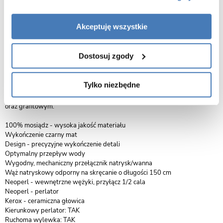
Opis produktu Bateria wannowa
wolnostojąca czarna Decco III Besco BW-DIII-
Akceptuję wszystkie
CZ Easy Box
Bateria Decco to ponadczasowy design, stworzony w duchu minimalizmu.
Dostosuj zgody
Charakteryzuje ją połączenie prostej formy krawędzi z subtelnymi,
zaokrąglonymi liniami korpusu. Baterie wykonane zostały w 100% z
mosiądzu, dzięki temu oprócz wysokiej trwałości produktu, mogą być w
Tylko niezbędne
całości poddane recyklingowi. Kolekcja dostępna jest w 5 wariantach
kolorystycznych: chromowym, złotym, jasno złotym, czarnym matowym
oraz grafitowym.
100% mosiądz - wysoka jakość materiału
Wykończenie czarny mat
Design - precyzyjne wykończenie detali
Optymalny przepływ wody
Wygodny, mechaniczny przełącznik natrysk/wanna
Wąż natryskowy odporny na skręcanie o długości 150 cm
Neoperl - wewnętrzne wężyki, przyłącz 1/2 cala
Neoperl - perlator
Kerox - ceramiczna głowica
Kierunkowy perlator: TAK
Ruchoma wylewka: TAK