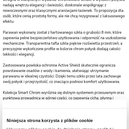
nadają wnętrzu elegancji i świeżości, doskonale współgrając z
nowoczesnymi oraz klasycznymi aranżacjami łazienek. To propozycja dla
osób, które cenią prostotę formy, ale nie chcą rezygnować z luksusowego
efektu.
Parawan wykonany został z hartowanego szkła o grubości 8 mm, które
zapewnia pełne bezpieczeństwo użytkowania i odporność na uszkodzenia
mechaniczne. Transparentna tafla szkła pięknie rozświetla przestrzeń, a
precyzyjnie wykończone profile w kolorze chrom połysk dodają całości
lekkości i elegancji.
Zastosowana powłoka ochronna Active Shield skutecznie ogranicza
powstawanie osadów z wody i kamienia, ułatwiając utrzymanie
parawanu w idealnej czystości. Dzięki temu szkło przez lata zachowuje
swój połysk i przejrzystość, co znacząco podnosi komfort użytkowania.
Kolekcja Smart Chrom wyróżnia się dolnym systemem przesuwnym oraz
punktową prowadnicą w górnej części, co zapewnia cichą, płynną i
bezawaryjną pracę drzwi. Brak górnego profilu nadaje konstrukcji
nowoczesny, minimalistyczny charakter, a jednocześnie zwiększa
funkcjonalność i wygodę codziennego korzystania.
Niniejsza strona korzysta z plików cookie
Połyskujące chromowane wykończenie to klasyka, która doskonale