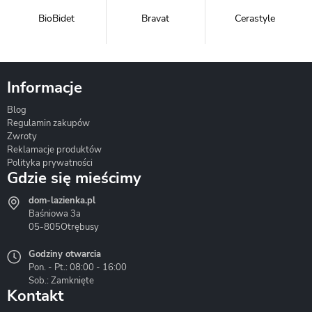
BioBidet
Bravat
Cerastyle
Informacje
Blog
Corsan
Gante
Hydrosan
Regulamin zakupów
Zwroty
Reklamacje produktów
Polityka prywatności
Gdzie się mieścimy
dom-lazienka.pl
Hydrostop
Inea
Invena
Baśniowa 3a
05-805
Otrębusy
Godziny otwarcia
Pon. - Pt.: 08:00 - 16:00
Sob.: Zamknięte
Kontakt
Liveno
Loge Garden
Massi