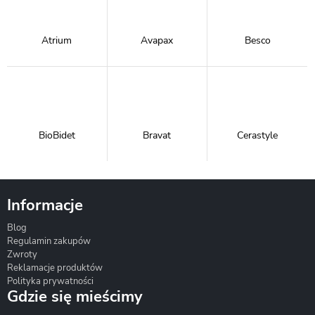
Atrium
Avapax
Besco
BioBidet
Bravat
Cerastyle
Informacje
Blog
Corsan
Gante
Hydrosan
Regulamin zakupów
Zwroty
Reklamacje produktów
Polityka prywatności
Gdzie się mieścimy