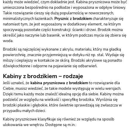
każdy może wiedzieć, czym dokładnie jest. Kabina prysznicowa może być
umieszczona bezpośrednio na podłodze i wyposażona w odpływ liniowy.
Takie rozwiązanie cieszy się dużą popularnością w nowoczesnych,
minimalistycznych łazienkach.
Prysznic z brodzikiem
charakteryzuje się
natomiast tym, że jest wyposażony w dodatkowy element, na którym
spoczywają pozostałe części konstrukcji: ścianki i drzwi. Brodzik można
określić jako naczynie lub basenik, w którym podczas mycia się zbiera się
woda.
Brodziki są najczęściej wykonane z akrylu, materiału, który ma gładką
powierzchnię, znacznie przyjemniejszą w dotyku niż np. stal. Wydaje się
milszy i cieplejszy w kontakcie ze skórą. Brodziki akrylowe są ponadto
dźwiękochłonne i odporne na pojawianie się odbarwień.
Kabiny z brodzikiem – rodzaje
Jeśli uznałeś, że
kabina prysznicowa z brodzikiem
to rozwiązanie dla
Ciebie, musisz wiedzieć, że takie modele występują w wielu wersjach.
Dzięki temu każdy może znaleźć idealną opcję dla siebie. Kabiny można
podzielić ze względu na wielkość i specyfikę brodzika. Wyróżnia się
brodziki płaskie i głębokie, które świetnie sprawdzają się zwłaszcza w
przypadku małych dzieci.
Kabiny prysznicowe klasyfikuje się również ze względu na sposób
ulokowania we wnętrzu. Dostępne są m.in.: