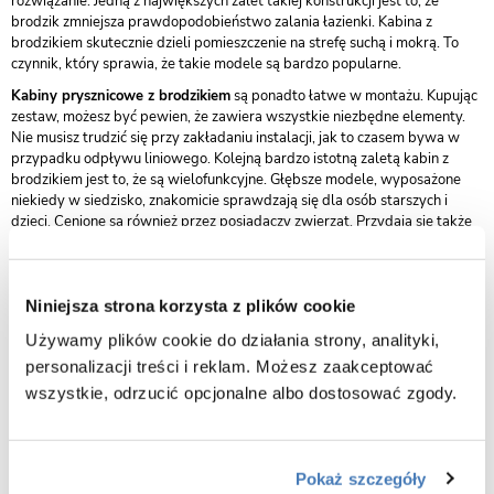
rozwiązanie. Jedną z największych zalet takiej konstrukcji jest to, że
brodzik zmniejsza prawdopodobieństwo zalania łazienki. Kabina z
brodzikiem skutecznie dzieli pomieszczenie na strefę suchą i mokrą. To
czynnik, który sprawia, że takie modele są bardzo popularne.
Kabiny prysznicowe z brodzikiem
są ponadto łatwe w montażu. Kupując
zestaw, możesz być pewien, że zawiera wszystkie niezbędne elementy.
Nie musisz trudzić się przy zakładaniu instalacji, jak to czasem bywa w
przypadku odpływu liniowego. Kolejną bardzo istotną zaletą kabin z
brodzikiem jest to, że są wielofunkcyjne. Głębsze modele, wyposażone
niekiedy w siedzisko, znakomicie sprawdzają się dla osób starszych i
dzieci. Cenione są również przez posiadaczy zwierząt. Przydają się także
wtedy, kiedy chcesz szybko wyprać kilka sztuk bielizny.
Kabiny prysznicowe z brodzikiem – utrzymaj
Niniejsza strona korzysta z plików cookie
łatwo porządek w swojej łazience
Ze względu na to, że brodzik pozwala oddzielić strefę mokrą od suchej,
Używamy plików cookie do działania strony, analityki,
kabiny prysznicowe z brodzikiem
są wybierane przez osoby, które lubią
personalizacji treści i reklam. Możesz zaakceptować
dbać o porządek. Jeśli bardzo przeszkadzają Ci mokre ślady w łazience i
wszystkie, odrzucić opcjonalne albo dostosować zgody.
nie masz ochoty ciągle ich wycierać,
prysznic z brodzikiem
jest właśnie
dla Ciebie. Kabiny walk-in z odpływem liniowym są bardzo atrakcyjne i
umożliwiają zaaranżowanie łazienki w dowolny sposób. Bywają jednak
kłopotliwe, a branie w nich prysznica często kończy się zalaniem połowy
Pokaż szczegóły
łazienki. Jak więc widać, popularność kabin z brodzikiem nie jest