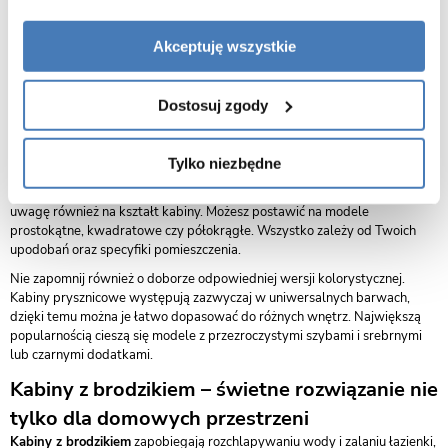
wynikiem przypadku.
Jak wybrać odpowiednią kabinę prysznicową
Akceptuję wszystkie
z brodzikiem?
Jeśli chcesz wyposażyć swoją łazienkę w kabinę prysznicową z
Dostosuj zgody
brodzikiem, wykonaj najpierw pomiary pomieszczenia i zastanów się,
gdzie chcesz ją umieścić. Następnie wybierz model, który najlepiej wpisze
się w Twoją przestrzeń i umożliwi swobodne korzystanie z niej. Brodziki
Tylko niezbędne
występują w wielu wersjach rozmiarowych. Świetnie sprawdzają się
zarówno w niewielkich pomieszczeniach, jak i tych przestronnych. Zwróć
uwagę również na kształt kabiny. Możesz postawić na modele
prostokątne, kwadratowe czy półokrągłe. Wszystko zależy od Twoich
upodobań oraz specyfiki pomieszczenia.
Nie zapomnij również o doborze odpowiedniej wersji kolorystycznej.
Kabiny prysznicowe występują zazwyczaj w uniwersalnych barwach,
dzięki temu można je łatwo dopasować do różnych wnętrz. Największą
popularnością cieszą się modele z przezroczystymi szybami i srebrnymi
lub czarnymi dodatkami.
Kabiny z brodzikiem – świetne rozwiązanie nie
tylko dla domowych przestrzeni
Kabiny z brodzikiem
zapobiegają rozchlapywaniu wody i zalaniu łazienki,