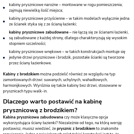
kabiny prysznicowe narożne – montowane w rogu pomieszczenia;
zajmują niewielką ilość miejsca;
kabiny prysznicowe przyścienne – w takim modelach wyłącznie jedna
ze ścianek styka się z ze ścianą łazienki;
kabiny prysznicowe zabudowane
– nie łączą się ze ścianami łazienki,
są zabudowane z każdej strony, dlatego charakteryzują się wysokim
stopniem szczelności;
kabiny prysznicowe wnękowe – w takich konstrukcjach montuje się
jedynie drzwi prysznicowe i brodzik, pozostałe ścianki są tworzone
przez ściany łazienkowe.
Kabiny z brodzikiem
można podzielić również ze względu na typ
zamontowanych drzwi: suwanych, uchylnych, wahadłowych,
harmonijkowych. Wyróżnia się także kabiny bez drzwi, stosowane w
prysznicach typu walk-in.
Dlaczego warto postawić na kabinę
prysznicową z brodzikiem?
Kabina prysznicowa zabudowana
czy może klasyczna opcja
wykorzystująca ściany łazienki? Niezależnie od tego, na którą wersję
postawisz, musisz wiedzieć, że
prysznic z brodzikiem
to znakomite