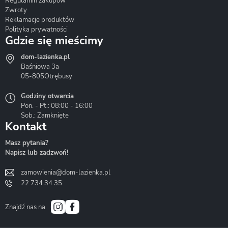
Regulamin zakupów
Zwroty
Reklamacje produktów
Polityka prywatności
Gdzie się mieścimy
dom-lazienka.pl
Hydrostop
Inea
Invena
Baśniowa 3a
05-805
Otrębusy
Godziny otwarcia
Pon. - Pt.: 08:00 - 16:00
Sob.: Zamknięte
Kontakt
Liveno
Loge Garden
Massi
Masz pytania?
Napisz lub zadzwoń!
zamowienia@dom-lazienka.pl
22 734 34 35
Mazur
Metal-Hurt
Moel
Bath&Spa
Znajdź nas na