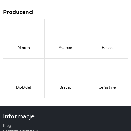
Producenci
Atrium
Avapax
Besco
BioBidet
Bravat
Cerastyle
Informacje
Blog
Corsan
Gante
Hydrosan