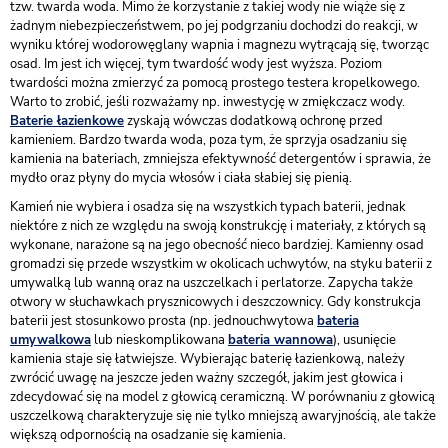
tzw. twarda woda. Mimo że korzystanie z takiej wody nie wiąże się z
żadnym niebezpieczeństwem, po jej podgrzaniu dochodzi do reakcji, w
wyniku której wodorowęglany wapnia i magnezu wytrącają się, tworząc
osad. Im jest ich więcej, tym twardość wody jest wyższa. Poziom
twardości można zmierzyć za pomocą prostego testera kropelkowego.
Warto to zrobić, jeśli rozważamy np. inwestycję w zmiękczacz wody.
Baterie łazienkowe
zyskają wówczas dodatkową ochronę przed
kamieniem. Bardzo twarda woda, poza tym, że sprzyja osadzaniu się
kamienia na bateriach, zmniejsza efektywność detergentów i sprawia, że
mydło oraz płyny do mycia włosów i ciała słabiej się pienią.
Kamień nie wybiera i osadza się na wszystkich typach baterii, jednak
niektóre z nich ze względu na swoją konstrukcję i materiały, z których są
wykonane, narażone są na jego obecność nieco bardziej. Kamienny osad
gromadzi się przede wszystkim w okolicach uchwytów, na styku baterii z
umywalką lub wanną oraz na uszczelkach i perlatorze. Zapycha także
otwory w słuchawkach prysznicowych i deszczownicy. Gdy konstrukcja
baterii jest stosunkowo prosta (np. jednouchwytowa
bateria
umywalkowa
lub nieskomplikowana
bateria wannowa
), usunięcie
kamienia staje się łatwiejsze. Wybierając baterię łazienkową, należy
zwrócić uwagę na jeszcze jeden ważny szczegół, jakim jest głowica i
zdecydować się na model z głowicą ceramiczną. W porównaniu z głowicą
uszczelkową charakteryzuje się nie tylko mniejszą awaryjnością, ale także
większą odpornością na osadzanie się kamienia.