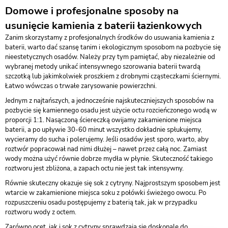
Domowe i profesjonalne sposoby na
usunięcie kamienia z baterii łazienkowych
Zanim skorzystamy z profesjonalnych środków do usuwania kamienia z
baterii, warto dać szansę tanim i ekologicznym sposobom na pozbycie się
nieestetycznych osadów. Należy przy tym pamiętać, aby niezależnie od
wybranej metody unikać intensywnego szorowania baterii twardą
szczotką lub jakimkolwiek proszkiem z drobnymi cząsteczkami ściernymi.
Łatwo wówczas o trwałe zarysowanie powierzchni.
Jednym z najtańszych, a jednocześnie najskuteczniejszych sposobów na
pozbycie się kamiennego osadu jest użycie octu rozcieńczonego wodą w
proporcji 1:1. Nasączoną ściereczką owijamy zakamienione miejsca
baterii, a po upływie 30-60 minut wszystko dokładnie spłukujemy,
wycieramy do sucha i polerujemy. Jeśli osadów jest sporo, warto, aby
roztwór popracował nad nimi dłużej – nawet przez całą noc. Zamiast
wody można użyć równie dobrze mydła w płynie. Skuteczność takiego
roztworu jest zbliżona, a zapach octu nie jest tak intensywny.
Równie skuteczny okazuje się sok z cytryny. Najprostszym sposobem jest
wtarcie w zakamienione miejsca soku z połówki świeżego owocu. Po
rozpuszczeniu osadu postępujemy z baterią tak, jak w przypadku
roztworu wody z octem.
Zarówno ocet, jak i sok z cytryny sprawdzają się doskonale do