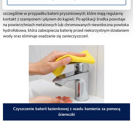
polega na naniesieniu specjalnego impregnatu, który zabezpiecza baterie
łazienkowe przed kamieniem i osadami z mydła, co przydaje się
szczególnie w przypadku baterii prysznicowych, które mają regularny
kontakt z szamponem i płynem do kąpieli. Po aplikacji środka powstaje
na powierzchniach metalowych lub chromowanych niewidoczna powłoka
hydrofobowa, która zabezpiecza baterię przed niekorzystnym działaniem
wody oraz eliminuje osadzanie się zanieczyszczeń.
Czyszczenie baterii łazienkowej z osadu kamienia za pomocą
ściereczki