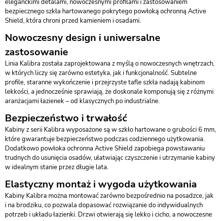
eleganckimi detalami, nowoczesnymi profilami i zastosowaniem
bezpiecznego szkła hartowanego pokrytego powłoką ochronną Active
Shield, która chroni przed kamieniem i osadami.
Nowoczesny design i uniwersalne
zastosowanie
Linia Kalibra została zaprojektowana z myślą o nowoczesnych wnętrzach,
w których liczy się zarówno estetyka, jak i funkcjonalność. Subtelne
profile, staranne wykończenie i przejrzyste tafle szkła nadają kabinom
lekkości, a jednocześnie sprawiają, że doskonale komponują się z różnymi
aranżacjami łazienek – od klasycznych po industrialne.
Bezpieczeństwo i trwałość
Kabiny z serii Kalibra wyposażone są w szkło hartowane o grubości 6 mm,
które gwarantuje bezpieczeństwo podczas codziennego użytkowania.
Dodatkowo powłoka ochronna Active Shield zapobiega powstawaniu
trudnych do usunięcia osadów, ułatwiając czyszczenie i utrzymanie kabiny
w idealnym stanie przez długie lata.
Elastyczny montaż i wygoda użytkowania
Kabiny Kalibra można montować zarówno bezpośrednio na posadzce, jak
i na brodziku, co pozwala dopasować rozwiązanie do indywidualnych
potrzeb i układu łazienki. Drzwi otwierają się lekko i cicho, a nowoczesne