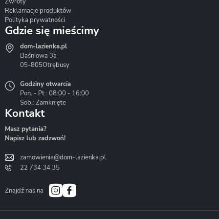
Zwroty
Reklamacje produktów
Polityka prywatności
Gdzie się mieścimy
dom-lazienka.pl
Hydrostop
Inea
Invena
Baśniowa 3a
05-805
Otrębusy
Godziny otwarcia
Pon. - Pt.: 08:00 - 16:00
Sob.: Zamknięte
Kontakt
Liveno
Loge Garden
Massi
Masz pytania?
Napisz lub zadzwoń!
zamowienia@dom-lazienka.pl
22 734 34 35
Mazur
Metal-Hurt
Moel
Bath&Spa
Znajdź nas na