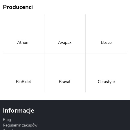
Producenci
Atrium
Avapax
Besco
BioBidet
Bravat
Cerastyle
Informacje
Blog
Corsan
Gante
Hydrosan
Regulamin zakupów