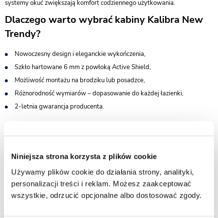
systemy okuć zwiększają komfort codziennego użytkowania.
Dlaczego warto wybrać kabiny Kalibra New
Trendy?
Nowoczesny design i eleganckie wykończenia,
Szkło hartowane 6 mm z powłoką Active Shield,
Możliwość montażu na brodziku lub posadzce,
Różnorodność wymiarów – dopasowanie do każdej łazienki,
2-letnia gwarancja producenta.
FAQ – najczęściej zadawane pytania o serię
Kalibra
Jakie wymiary kabin dostępne są w serii Kalibra?
Niniejsza strona korzysta z plików cookie
Seria obejmuje wiele rozmiarów – od kompaktowych 80x80 cm po
większe modele 120x120 cm i więcej.
Używamy plików cookie do działania strony, analityki,
personalizacji treści i reklam. Możesz zaakceptować
Czy kabiny Kalibra można montować bez brodzika?
Tak, kabiny zaprojektowano tak, aby umożliwiały montaż zarówno na
wszystkie, odrzucić opcjonalne albo dostosować zgody.
posadzce, jak i na brodziku.