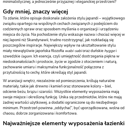
minimalistycznej, a jednocześnie przyjaznej i eleganckiej przestrzeni?
Gdy mniej, znaczy więcej
To zdanie, które opisuje doskonale założenia stylu japandi – wyjątkowego
związku opartego na wspólnych cechach związanych z podejściem do
codziennych spraw oraz sposobem myślenia o organizacji i urządzeniu
miejsca do życia. Na pochodzenie stylu wskazuje nazwa i chociaż więcej w
niej Japonii niż Skandynawii, trudno rozstrzygnąć, jak rozkładają się
poszczególne inspiracje. Największy wpływ na ukształtowanie stylu
miały niewątpliwie japońska filozofia
wabi-sabi
oraz duńskie
hygge
i
szwedzkie
lagom
. Ich esencja, czyli umiejętność dostrzegania piękna w
niedoskonałościach i prostocie, życie w zgodzie z otoczeniem i naturą,
zachowanie umiaru i maksymalna funkcjonalność połączona z
przytulnością to cechy, które określają styl japandi.
W aranżacji wnętrz, niezależnie od pomieszczenia, królują naturalne
materiały, takie jak drewno i kamień oraz stonowane kolory – biel,
odcienie beżu, brązu i szarości. Wszystkie elementy wyposażenia mają
swoje miejsce i określoną funkcję. Unika się przedmiotów, które nie mają
żadnej wartości użytkowej, a dodatki ograniczone są do niezbędnego
minimum. Przestrzeń powinna „oddychać”, być uporządkowana, wolna od
chaosu, dobrze zorganizowana i komfortowa.
Najważniejsze elementy wyposażenia łazienki