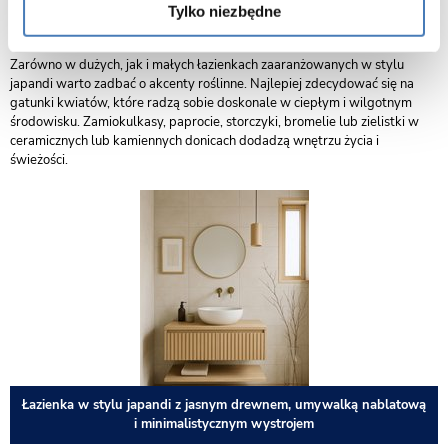
Tylko niezbędne
można przełamać, wybierając lustro bezramowe o asymetrycznym
kształcie.
Zarówno w dużych, jak i małych łazienkach zaaranżowanych w stylu
japandi warto zadbać o akcenty roślinne. Najlepiej zdecydować się na
gatunki kwiatów, które radzą sobie doskonale w ciepłym i wilgotnym
środowisku. Zamiokulkasy, paprocie, storczyki, bromelie lub zielistki w
ceramicznych lub kamiennych donicach dodadzą wnętrzu życia i
świeżości.
Łazienka w stylu japandi z jasnym drewnem, umywalką nablatową
i minimalistycznym wystrojem