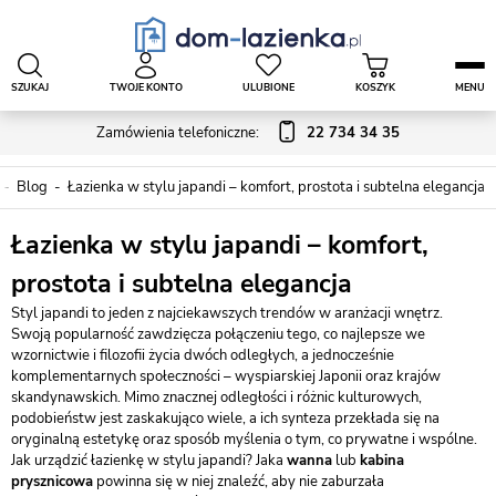
SZUKAJ
TWOJE KONTO
ULUBIONE
KOSZYK
MENU
Zamówienia telefoniczne:
22 734 34 35
Blog
Łazienka w stylu japandi – komfort, prostota i subtelna elegancja
Łazienka w stylu japandi – komfort,
prostota i subtelna elegancja
Styl japandi to jeden z najciekawszych trendów w aranżacji wnętrz.
Swoją popularność zawdzięcza połączeniu tego, co najlepsze we
wzornictwie i filozofii życia dwóch odległych, a jednocześnie
komplementarnych społeczności – wyspiarskiej Japonii oraz krajów
skandynawskich. Mimo znacznej odległości i różnic kulturowych,
podobieństw jest zaskakująco wiele, a ich synteza przekłada się na
oryginalną estetykę oraz sposób myślenia o tym, co prywatne i wspólne.
Jak urządzić łazienkę w stylu japandi? Jaka
wanna
lub
kabina
prysznicowa
powinna się w niej znaleźć, aby nie zaburzała