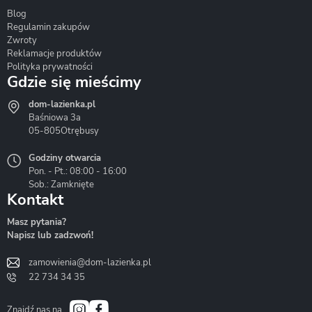
Blog
Corsan
Gante
Hydrosan
Regulamin zakupów
Zwroty
Reklamacje produktów
Polityka prywatności
Gdzie się mieścimy
dom-lazienka.pl
Hydrostop
Inea
Invena
Baśniowa 3a
05-805
Otrębusy
Godziny otwarcia
Pon. - Pt.: 08:00 - 16:00
Sob.: Zamknięte
Kontakt
Liveno
Loge Garden
Massi
Masz pytania?
Napisz lub zadzwoń!
zamowienia@dom-lazienka.pl
22 734 34 35
Mazur
Metal-Hurt
Moel
Bath&Spa
Znajdź nas na