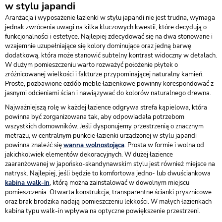
w stylu japandi
Aranżacja i wyposażenie łazienki w stylu japandi nie jest trudna, wymaga
jednak zwrócenia uwagi na kilka kluczowych kwestii, które decydują o
funkcjonalności i estetyce. Najlepiej zdecydować się na dwa stonowane i
wzajemnie uzupełniające się kolory dominujące oraz jedną barwę
dodatkową, która może stanowić subtelny kontrast widoczny w detalach.
W dużym pomieszczeniu warto rozważyć położenie płytek o
zróżnicowanej wielkości i fakturze przypominającej naturalny kamień.
Proste, pozbawione ozdób meble łazienkowe powinny korespondować z
jasnymi odcieniami ścian i nawiązywać do kolorów naturalnego drewna.
Najważniejszą rolę w każdej łazience odgrywa strefa kąpielowa, która
powinna być zorganizowana tak, aby odpowiadała potrzebom
wszystkich domowników. Jeśli dysponujemy przestrzenią o znacznym
metrażu, w centralnym punkcie łazienki urządzonej w stylu japandi
powinna znaleźć się
wanna wolnostojąca
. Prosta w formie i wolna od
jakichkolwiek elementów dekoracyjnych. W dużej łazience
zaaranżowanej w japońsko-skandynawskim stylu jest również miejsce na
natrysk. Najlepiej, jeśli będzie to komfortowa jedno- lub dwuściankowa
kabina walk-in
, którą można zainstalować w dowolnym miejscu
pomieszczenia. Otwarta konstrukcja, transparentne ścianki prysznicowe
oraz brak brodzika nadają pomieszczeniu lekkości. W małych łazienkach
kabina typu walk-in wpływa na optyczne powiększenie przestrzeni.