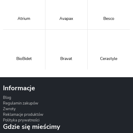
Atrium
Avapax
Besco
BioBidet
Bravat
Cerastyle
Informacje
Blog
Corsan
Gante
Hydrosan
Regulamin zakupów
Zwroty
Reklamacje produktów
Polityka prywatności
Gdzie się mieścimy