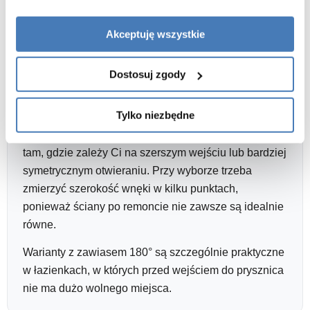
Drzwi wnękowe Oxia są dobrym rozwiązaniem, gdy
Akceptuję wszystkie
prysznic ma powstać między dwiema ścianami. W
takim układzie nie potrzebujesz pełnej kabiny z
kilkoma taflami szkła, ponieważ ściany łazienki
Dostosuj zgody
tworzą boczne ograniczenie strefy prysznica.
Tylko niezbędne
Drzwi pojedyncze sprawdzą się w węższych
wnękach. Drzwi podwójne mogą być wygodniejsze
tam, gdzie zależy Ci na szerszym wejściu lub bardziej
symetrycznym otwieraniu. Przy wyborze trzeba
zmierzyć szerokość wnęki w kilku punktach,
ponieważ ściany po remoncie nie zawsze są idealnie
równe.
Warianty z zawiasem 180° są szczególnie praktyczne
w łazienkach, w których przed wejściem do prysznica
nie ma dużo wolnego miejsca.