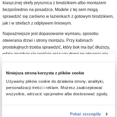
klasycznej strefy prysznica z brodzikiem albo montażem
bezpośrednio na posadzce. Modele z tej serii mogą
sprawdzić się zarówno w łazienkach z gotowym brodzikiem,
jak i w strefach z odpływem liniowym.
Najważniejsze jest dopasowanie wymiaru, sposobu
otwierania drzwi i strony montażu. Przy kabinach
prostokątnych trzeba sprawdzić, który bok ma być dłuższy,
gdzie znajduje się wejście oraz czy drzwi po otwarciu nie
będą kolidowały z umywalką, WC lub meblami.
W sklepie warto porównać serię z kategorią
kabiny
Niniejsza strona korzysta z plików cookie
prysznicowe
, szczególnie jeśli dopiero wybierasz między
Używamy plików cookie do działania strony, analityki,
kabiną kwadratową, prostokątną, walk-in albo modelem do
personalizacji treści i reklam. Możesz zaakceptować
wnęki.
wszystkie, odrzucić opcjonalne albo dostosować zgody.
Drzwi wnękowe Oxia – dla kogo?
Pokaż szczegóły