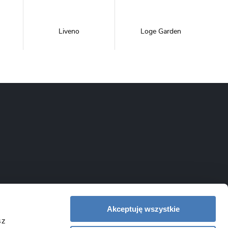
Liveno
Loge Garden
NewTrendy
Novoterm
Inwestycje
Swiac
Swiss Liniger
Akceptuję wszystkie
sz