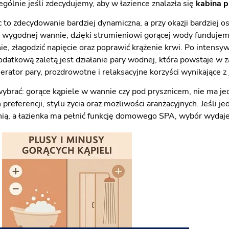
gólnie jeśli zdecydujemy, aby w łazience znalazła się
kabina p
c to zdecydowanie bardziej dynamiczna, a przy okazji bardziej
w wygodnej wannie, dzięki strumieniowi gorącej wody fundujem
nie, złagodzić napięcie oraz poprawić krążenie krwi. Po intens
odatkową zaletą jest działanie pary wodnej, która powstaje w z
rator pary, prozdrowotne i relaksacyjne korzyści wynikające z 
wybrać: gorące kąpiele w wannie czy pod prysznicem, nie ma j
preferencji, stylu życia oraz możliwości aranżacyjnych. Jeśli 
nią, a łazienka ma pełnić funkcję domowego SPA, wybór wydaje