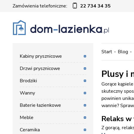
Zamówienia telefoniczne:
22 734 34 35
Start
Blog
Kabiny prysznicowe
Drzwi prysznicowe
Plusy i
Brodziki
Gorące kąpiele 
skuteczny spos
Wanny
powinien unika
Baterie łazienkowe
wannie? Sprawd
Relaks w
Meble
Z gorącą, relak
Ceramika