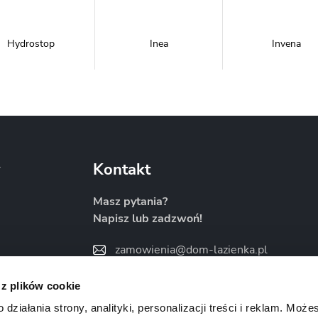
Hydrostop
Inea
Invena
Metal-Hurt
Moel
New Trendy
y
Kontakt
Masz pytania?
Napisz lub zadzwoń!
Sanitti
Savana
Skiendi
zamowienia@dom-lazienka.pl
22 734 34 35
:00
 z plików cookie
Znajdź nas na
ziałania strony, analityki, personalizacji treści i reklam. Może