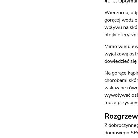
40°C. Optymaln
Wieczorna, odp
gorącej wodzie
wpływu na skór
olejki eterycz
Mimo wielu ewi
wyjątkową ostr
dowiedzieć się
Na gorące kąpi
chorobami skór
wskazane równi
wywoływać osła
może przyspies
Rozgrzewa
Z dobroczynneg
domowego SPA j