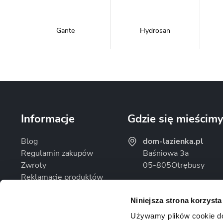
Gante
Hydrosan
Massi
Mazur Bath&Spa
Informacje
Gdzie się mieścim
Blog
dom-lazienka.pl
Regulamin zakupów
Baśniowa 3a
Zwroty
05-805
Otrębusy
Omnires
Rea
Reklamacje produktów
Godziny otwarcia
Polityka prywatności
Pon. - Pt.: 08:00 - 16
Niniejsza strona korzysta
Sob.: Zamknięte
Używamy plików cookie do d