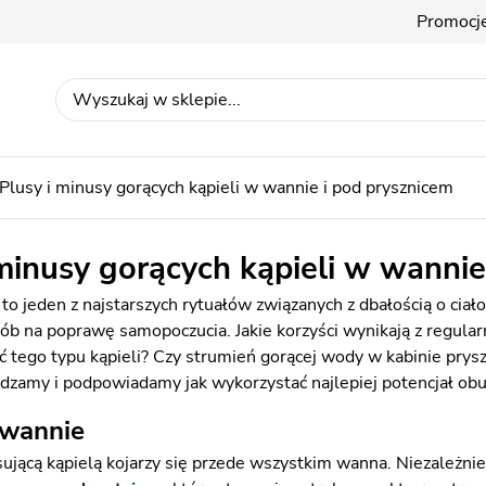
Promocj
Plusy i minusy gorących kąpieli w wannie i pod prysznicem
 minusy gorących kąpieli w wannie
to jeden z najstarszych rytuałów związanych z dbałością o ciało
ób na poprawę samopoczucia. Jakie korzyści wynikają z regul
ć tego typu kąpieli? Czy strumień gorącej wody w kabinie prys
zamy i podpowiadamy jak wykorzystać najlepiej potencjał ob
 wannie
sującą kąpielą kojarzy się przede wszystkim wanna. Niezależni