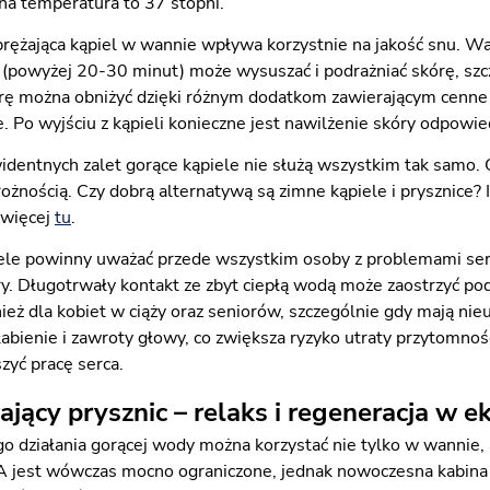
a temperatura to 37 stopni.
rężająca kąpiel w wannie wpływa korzystnie na jakość snu. Wa
 (powyżej 20-30 minut) może wysuszać i podrażniać skórę, szc
ę można obniżyć dzięki różnym dodatkom zawierającym cenne s
ne. Po wyjściu z kąpieli konieczne jest nawilżenie skóry odp
dentnych zalet gorące kąpiele nie służą wszystkim tak samo. Co
ożnością. Czy dobrą alternatywą są zimne kąpiele i prysznice?
 więcej
tu
.
ele powinny uważać przede wszystkim osoby z problemami se
y. Długotrwały kontakt ze zbyt ciepłą wodą może zaostrzyć pod
eż dla kobiet w ciąży oraz seniorów, szczególnie gdy mają nie
bienie i zawroty głowy, co zwiększa ryzyko utraty przytomnoś
zyć pracę serca.
jący prysznic – relaks i regeneracja w e
o działania gorącej wody można korzystać nie tylko w wannie,
est wówczas mocno ograniczone, jednak nowoczesna kabina p