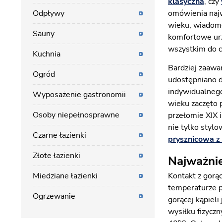
klasyczna
, czy
Odpływy
omówienia najwa
wieku, wiadomo
Sauny
komfortowe urz
wszystkim do c
Kuchnia
Bardziej zaawa
Ogród
udostępniano d
indywidualnego
Wyposażenie gastronomii
wieku zaczęto 
Osoby niepełnosprawne
przełomie XIX 
nie tylko styl
Czarne łazienki
prysznicowa z
Złote łazienki
Najważnie
Miedziane łazienki
Kontakt z gorą
temperaturze p
Ogrzewanie
gorącej kąpieli
wysiłku fizycz