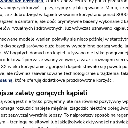
wanna wolnostojąca
, która stanowi centralny punkt przestron
żniejszych korzyści, przyjrzyjmy się bliżej wannie. Mimo, że z
, że z dobrodziejstw kąpieli w wannie korzystano ponad 3000 l
ądzenia sanitarne, ale dość prymitywne baseny wykonane z kam
elów rytualnych i zdrowotnych. Już wówczas uznawano kąpiel za 
nsowane modele wanien pojawiły się nieco później w starożytn
o dyspozycji zarówno duże baseny wypełnione gorącą wodą, j
. W bogatych domach do kąpieli używano nie tylko podgrzanej 
produkować pierwsze wanny żeliwne, a wraz z rozwojem sieci 
i XX wieku korzystanie z gorących kąpieli stawało się powoli
owe, ale również zaawansowane technologicznie urządzenia, tak
 sauną
, które oferują dodatkowe prozdrowotne korzyści.
jsze zalety gorących kąpieli
cą wodą jest nie tylko przyjemny, ale ma również pozytywny w
omaga rozluźnić napięte mięśnie, złagodzić niektóre dolegliwo
 jest zazwyczaj wyraźnie lepszy. To najprostszy sposób na rege
nym – treningu na siłowni lub jakiejkolwiek aktywności na świ