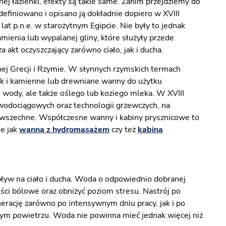
nej łazienki, efekty są takie same. Zanim przejdziemy do
definiowano i opisano ją dokładnie dopiero w XVIII
at p.n.e. w starożytnym Egipcie. Nie były to jednak
ienia lub wypalanej gliny, które służyły przede
akt oczyszczający zarówno ciało, jak i ducha.
ej Grecji i Rzymie. W słynnych rzymskich termach
ak i kamienne lub drewniane wanny do użytku
wody, ale także oślego lub koziego mleka. W XVIII
wodociągowych oraz technologii grzewczych, na
 powszechne. Współczesne wanny i kabiny prysznicowe to
ie jak
wanna z hydromasażem
czy też
kabina
pływ na ciało i ducha. Woda o odpowiednio dobranej
ści bólowe oraz obniżyć poziom stresu. Nastrój po
nerację zarówno po intensywnym dniu pracy, jak i po
eżym powietrzu. Woda nie powinna mieć jednak więcej niż