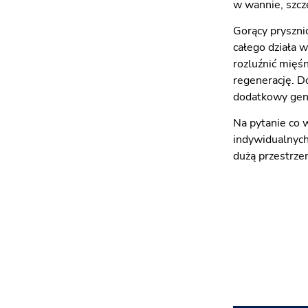
w wannie, szcze
Gorący pryszni
całego działa 
rozluźnić mięś
regenerację. D
dodatkowy gene
Na pytanie co 
indywidualnych 
dużą przestrze