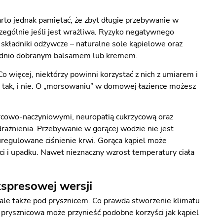
rto jednak pamiętać, że zbyt długie przebywanie w
zególnie jeśli jest wrażliwa. Ryzyko negatywnego
kładniki odżywcze – naturalne sole kąpielowe oraz
owiednio dobranym balsamem lub kremem.
 więcej, niektórzy powinni korzystać z nich z umiarem i
 I tak, i nie. O „morsowaniu” w domowej łazience możesz
rcowo-naczyniowymi, neuropatią cukrzycową oraz
rażnienia. Przebywanie w gorącej wodzie nie jest
uregulowane ciśnienie krwi. Gorąca kąpiel może
ci i upadku. Nawet nieznaczny wzrost temperatury ciała
kspresowej wersji
 ale także pod prysznicem. Co prawda stworzenie klimatu
rysznicowa może przynieść podobne korzyści jak kąpiel