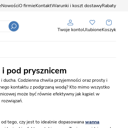
e
Nowości
O firmie
Kontakt
Warunki i koszt dostawy
Rabaty
Twoje konto
Ulubione
Koszyk
 i pod prysznicem
 i ducha. Codzienna chwila przyjemności oraz prosty i
arnego kontaktu z podgrzaną wodą? Kto mimo wszystko
znicowej może być równie efektywny jak kąpiel w
u rozwiązań.
e od tego, czy jest to idealnie dopasowana
wanna