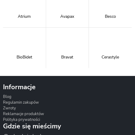
Atrium
Avapax
Besco
BioBidet
Bravat
Cerastyle
Informacje
Blog
Corsan
Gante
Hydrosan
Regulamin zakupów
Zwroty
Reklamacje produktów
Polityka prywatności
Gdzie się mieścimy