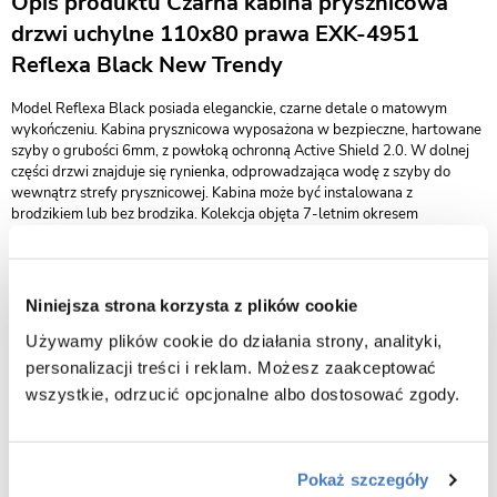
Opis produktu Czarna kabina prysznicowa
drzwi uchylne 110x80 prawa EXK-4951
Reflexa Black New Trendy
Model Reflexa Black posiada eleganckie, czarne detale o matowym
wykończeniu. Kabina prysznicowa wyposażona w bezpieczne, hartowane
szyby o grubości 6mm, z powłoką ochronną Active Shield 2.0. W dolnej
części drzwi znajduje się rynienka, odprowadzająca wodę z szyby do
wewnątrz strefy prysznicowej. Kabina może być instalowana z
brodzikiem lub bez brodzika. Kolekcja objęta 7-letnim okresem
gwarancji. Istnieje możliwość zamówienia produktu także w opcji na
wymiar.
wymiary 110 x 80 x 200 cm (drzwi x ścianka x wysokość)
Niniejsza strona korzysta z plików cookie
wykończenie czarny mat
Używamy plików cookie do działania strony, analityki,
wariant kabiny prawy
personalizacji treści i reklam. Możesz zaakceptować
kabina przystosowana do montażu na posadzce lub na brodziku
wszystkie, odrzucić opcjonalne albo dostosować zgody.
drzwi uchylne otwierające się na zewnątrz
bezpieczne szkło przeźroczyste o grubości 6 mm
powłoka Active Shield 2.0 ułatwiająca utrzymanie kabiny w czystości
Pokaż szczegóły