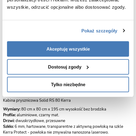
Specyfikacja produktu
wszystkie, odrzucić opcjonalne albo dostosować zgody.
Sposób otwierania drzwi
Przesuwne
Pokaż szczegóły
Sposób montażu
Na brodziku
Na posadzce
Akceptuję wszystkie
Kolor profili
Czarny
Dostosuj zgody
Opis produktu Czarna kabina prysznicowa
Tylko niezbędne
półokrągła 80x80 RS Solid Kerra
Kabina prysznicowa Solid RS 80 Kerra
Wymiary:
80 cm x 80 cm x 195 cm wysokość bez brodzika
Profile:
aluminiowe, czarny mat.
Drzwi:
dwuskrzydłowe, przesuwne
Szkło:
6 mm, hartowane, transparentne z aktywną powłoką na szkle
Kerra Protect - powłoka nie zmywalna nanoszona laserowo.