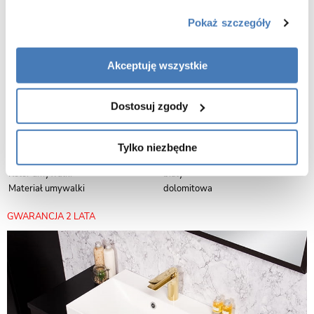
zamknąć.
Pokaż szczegóły
Meble łazienkowe z serii VICTA produkowane są w Polsce przez naszą
firmę. Gante producent mebli łazienkowych. Wysoka jakość, bogate
wzornictwo, precyzja wykonania, niezwykłe i funkcjonalne rozwiązania
Akceptuję wszystkie
estetyczne oraz maksymalna użyteczność to znaki szczególne tych
produktów.
Wymiary szafki (wysokość x
Szafka: 40,5 x 100 x 39 cm; Blat:
Dostosuj zgody
szerokość x głębokość)
2,2 x 100 x 41 cm
Wymiary umywalki (wysokość x
5 x 60 x 35 cm
szerokość x głębokość)
Tylko niezbędne
Kolor szafki
czarny mat
Kolor umywalki
biały
Materiał umywalki
dolomitowa
GWARANCJA 2 LATA