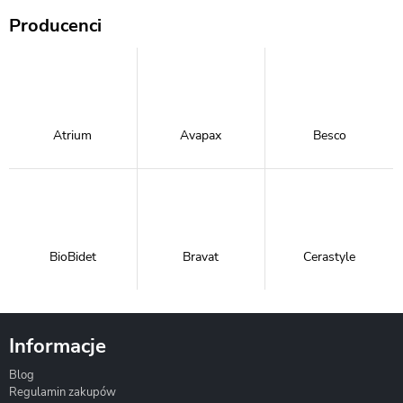
Producenci
Atrium
Avapax
Besco
BioBidet
Bravat
Cerastyle
Informacje
Blog
Corsan
Gante
Hydrosan
Regulamin zakupów