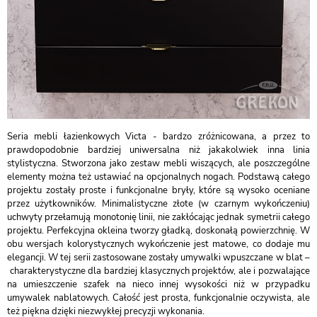
Seria mebli łazienkowych Victa - bardzo zróżnicowana, a przez to
prawdopodobnie bardziej uniwersalna niż jakakolwiek inna linia
stylistyczna. Stworzona jako zestaw mebli wiszących, ale poszczególne
elementy można też ustawiać na opcjonalnych nogach. Podstawą całego
projektu zostały proste i funkcjonalne bryły, które są wysoko oceniane
przez użytkowników. Minimalistyczne złote (w czarnym wykończeniu)
uchwyty przełamują monotonię linii, nie zakłócając jednak symetrii całego
projektu. Perfekcyjna okleina tworzy gładką, doskonałą powierzchnię. W
obu wersjach kolorystycznych wykończenie jest matowe, co dodaje mu
elegancji. W tej serii zastosowane zostały umywalki wpuszczane w blat –
charakterystyczne dla bardziej klasycznych projektów, ale i pozwalające
na umieszczenie szafek na nieco innej wysokości niż w przypadku
umywalek nablatowych. Całość jest prosta, funkcjonalnie oczywista, ale
też piękna dzięki niezwykłej precyzji wykonania.