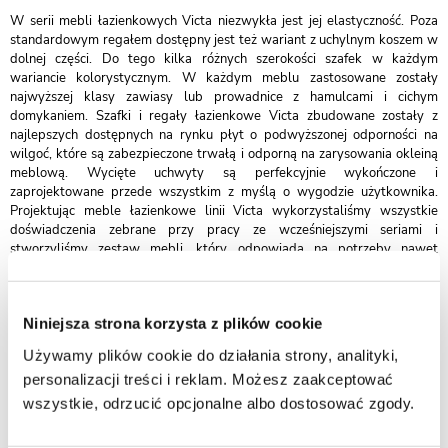
W serii mebli łazienkowych Victa niezwykła jest jej elastyczność. Poza
standardowym regałem dostępny jest też wariant z uchylnym koszem w
dolnej części. Do tego kilka różnych szerokości szafek w każdym
wariancie kolorystycznym. W każdym meblu zastosowane zostały
najwyższej klasy zawiasy lub prowadnice z hamulcami i cichym
domykaniem. Szafki i regały łazienkowe Victa zbudowane zostały z
najlepszych dostępnych na rynku płyt o podwyższonej odporności na
wilgoć, które są zabezpieczone trwałą i odporną na zarysowania okleiną
meblową. Wycięte uchwyty są perfekcyjnie wykończone i
zaprojektowane przede wszystkim z myślą o wygodzie użytkownika.
Projektując meble łazienkowe linii Victa wykorzystaliśmy wszystkie
doświadczenia zebrane przy pracy ze wcześniejszymi seriami i
stworzyliśmy zestaw mebli, który odpowiada na potrzeby nawet
najbardziej wymagających inwestorów. Regały łazienkowe i szafki
łazienkowe z dedykowanymi umywalkami będą sercem każdego
doskonałego projektu łazienki i aranżacji pokoju kąpielowego bądź
Niniejsza strona korzysta z plików cookie
domowego SPA.
Szafka łazienkowa w czarnym matowym kolorze i złotymi uchwytami
Używamy plików cookie do działania strony, analityki,
wraz z blatem oraz prostokątną białą dolomitową umywalką z serii
personalizacji treści i reklam. Możesz zaakceptować
VICTA. Umywalka posiada otwór na baterię.
wszystkie, odrzucić opcjonalne albo dostosować zgody.
Szafka wyposażona jest w
system cichego domykania
, który sprawia, że
szuflady w ostatniej fazie zamykania zwalniają, aby niemal bezgłośnie się