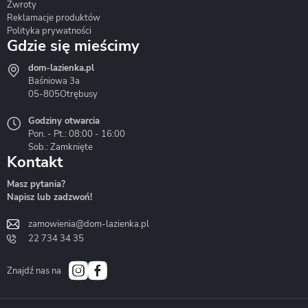
Zwroty
Reklamacje produktów
Polityka prywatności
Gdzie się mieścimy
dom-lazienka.pl
Hydrostop
Inea
Invena
Baśniowa 3a
05-805
Otrębusy
Godziny otwarcia
Pon. - Pt.: 08:00 - 16:00
Sob.: Zamknięte
Kontakt
Liveno
Loge Garden
Massi
Masz pytania?
Napisz lub zadzwoń!
zamowienia@dom-lazienka.pl
22 734 34 35
Mazur
Metal-Hurt
Moel
Bath&Spa
Znajdź nas na