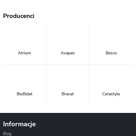
Producenci
Atrium
Avapax
Besco
BioBidet
Bravat
Cerastyle
Informacje
Blog
Corsan
Gante
Hydrosan