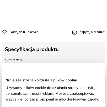
Dodaj do ulubionych
Zapytaj o produkt
Specyfikacja produktu
Kolor wanny
Biało Czarny
Szerokość wanny
150 cm
Niniejsza strona korzysta z plików cookie
Używamy plików cookie do działania strony, analityki,
personalizacji treści i reklam. Możesz zaakceptować
Opis produktu Czarno-biała wanna
wszystkie, odrzucić opcjonalne albo dostosować zgody.
prostokątna z obudową Integra 150 Lewa