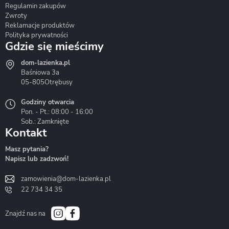
Regulamin zakupów
Zwroty
Reklamacje produktów
Polityka prywatności
Gdzie się mieścimy
dom-lazienka.pl
Hydrostop
Inea
Invena
Baśniowa 3a
05-805
Otrębusy
Godziny otwarcia
Pon. - Pt.: 08:00 - 16:00
Sob.: Zamknięte
Kontakt
Liveno
Loge Garden
Massi
Masz pytania?
Napisz lub zadzwoń!
zamowienia@dom-lazienka.pl
22 734 34 35
Mazur
Metal-Hurt
Moel
Bath&Spa
Znajdź nas na