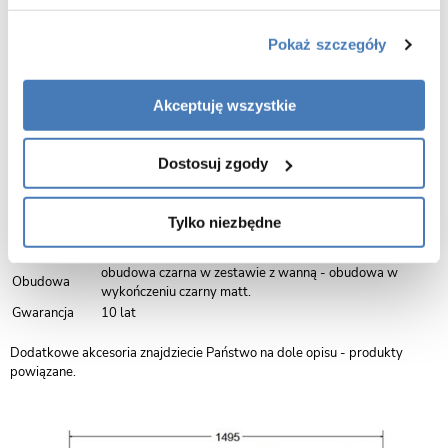
Besco
Pokaż szczegóły
Model wanny /
Wanna akrylowa Besco
lewy
Akceptuję wszystkie
Długość:
150 cm
Szerokość:
75 cm
Wysokość:
55 cm
Dostosuj zgody
Kolor:
biały
Kształt:
nowoczesny
Materiał/
akryl pełny 6 mm
Tylko niezbędne
grubość:
Wyposażenie:
regulowany stelaż
obudowa czarna w zestawie z wanną - obudowa w
Obudowa
wykończeniu czarny matt.
Gwarancja
10 lat
Dodatkowe akcesoria znajdziecie Państwo na dole opisu - produkty
powiązane.