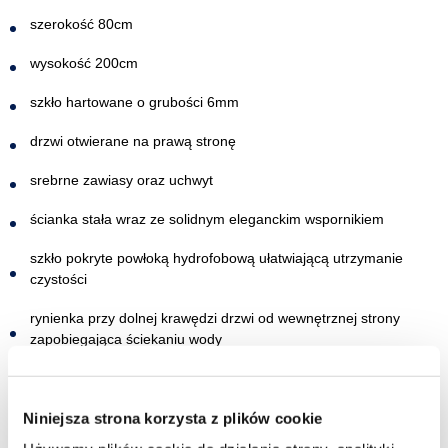
szerokość 80cm
wysokość 200cm
szkło hartowane o grubości 6mm
drzwi otwierane na prawą stronę
srebrne zawiasy oraz uchwyt
ścianka stała wraz ze solidnym eleganckim wspornikiem
szkło pokryte powłoką hydrofobową ułatwiającą utrzymanie
czystości
rynienka przy dolnej krawędzi drzwi od wewnętrznej strony
zapobiegająca ściekaniu wody
montaż na brodziku lub posadzce
w zestawie listwa progowa oraz dodatkowa uszczelka drzwiowa
Niniejsza strona korzysta z plików cookie
(montaż opcjonalny)