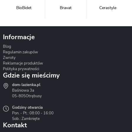
BioBidet
Bravat
Cerastyle
Informacje
Blog
Corsan
Gante
Hydrosan
Regulamin zakupów
Zwroty
Reklamacje produktów
Polityka prywatności
Gdzie się mieścimy
dom-lazienka.pl
Hydrostop
Inea
Invena
Baśniowa 3a
05-805
Otrębusy
Godziny otwarcia
Pon. - Pt.: 08:00 - 16:00
Sob.: Zamknięte
Kontakt
Liveno
Loge Garden
Massi