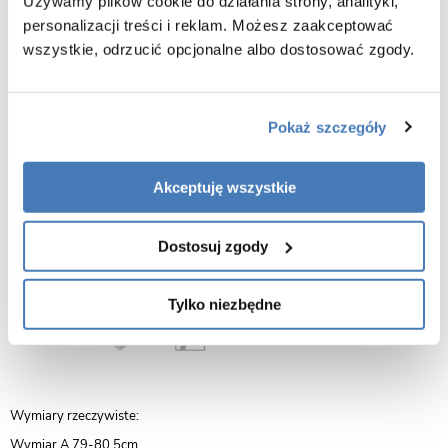
Używamy plików cookie do działania strony, analityki,
personalizacji treści i reklam. Możesz zaakceptować
gwarancja 7 lat
wszystkie, odrzucić opcjonalne albo dostosować zgody.
Pokaż szczegóły
Akceptuję wszystkie
Dostosuj zgody
Tylko niezbędne
Wymiary rzeczywiste:
Wymiar A 79-80,5cm