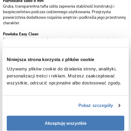
Hartowane szkło 8 mm
Gruba, transparentna tafla szkła zapewnia stabilność konstrukcji i
bezpieczeństwo podczas codziennego użytkowania. Przejrzysta
powierzchnia dodatkowo rozjaśnia wnętrze i podkreśla jego przestronny
charakter.
Powłoka Easy Clean
Specjalna warstwa hydrofobowa ogranicza osadzanie się kamienia i
ułatwia czyszczenie szyby. Dzięki temu utrzymanie estetycznego
wyglądu ścianki nie wymaga dużego nakładu pracy.
Niniejsza strona korzysta z plików cookie
Chromowany profil aluminiowy
Profil przyścienny w wykończeniu chrom nadaje całości elegancki wygląd
Używamy plików cookie do działania strony, analityki,
i odpowiada za stabilne osadzenie konstrukcji.
personalizacji treści i reklam. Możesz zaakceptować
wszystkie, odrzucić opcjonalne albo dostosować zgody.
Regulowany wspornik stabilizujący
Górny wspornik o długości 120 cm można przyciąć, co pozwala
precyzyjnie dopasować montaż do konkretnej przestrzeni prysznicowej.
Pokaż szczegóły
Uniwersalny montaż
Ściankę można zamontować w wersji prawej lub lewej, zarówno na
brodziku, jak i bezpośrednio na posadzce z odpływem liniowym, co daje
dużą swobodę aranżacyjną.
Akceptuję wszystkie