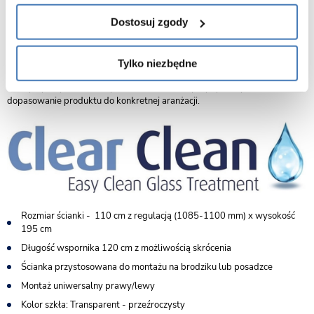
Nowoczesna konstrukcja walk-in
Otwarta forma zapewnia komfortowe wejście i podkreśla
Dostosuj zgody
minimalistyczny styl łazienki, eliminując potrzebę stosowania drzwi.
Możliwość dopasowania do wnętrza
Tylko niezbędne
Seria Rea Flexi dostępna jest również w innych wariantach
kolorystycznych oraz z szybami w odcieniach przydymionych, co ułatwia
dopasowanie produktu do konkretnej aranżacji.
Rozmiar ścianki - 110 cm z regulacją (1085-1100 mm) x wysokość
195 cm
Długość wspornika 120 cm z możliwością skrócenia
Ścianka przystosowana do montażu na brodziku lub posadzce
Montaż uniwersalny prawy/lewy
Kolor szkła: Transparent - przeźroczysty