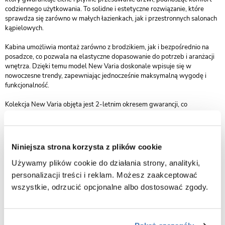
codziennego użytkowania. To solidne i estetyczne rozwiązanie, które
sprawdza się zarówno w małych łazienkach, jak i przestronnych salonach
kąpielowych.
Kabina umożliwia montaż zarówno z brodzikiem, jak i bezpośrednio na
posadzce, co pozwala na elastyczne dopasowanie do potrzeb i aranżacji
wnętrza. Dzięki temu model New Varia doskonale wpisuje się w
nowoczesne trendy, zapewniając jednocześnie maksymalną wygodę i
funkcjonalność.
Kolekcja New Varia objęta jest 2-letnim okresem gwarancji, co
potwierdza wysoką jakość wykonania oraz trwałość zastosowanych
materiałów. To idealne rozwiązanie dla osób poszukujących kabiny, która
łączy estetykę, solidność i codzienny komfort użytkowania.
Niniejsza strona korzysta z plików cookie
Charakterystyka kabiny prysznicowej Varia 80x90x200 cm wykończenie
chrom :
Używamy plików cookie do działania strony, analityki,
personalizacji treści i reklam. Możesz zaakceptować
kabina uniwersalna (lewa/prawa)
wszystkie, odrzucić opcjonalne albo dostosować zgody.
wymiary: 80 x 90 cm
wysokość 200 cm
do kompletowania z brodzikiem lub bez - możliwy montaż na