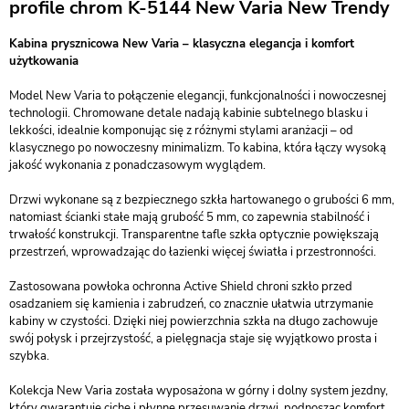
profile chrom K-5144 New Varia New Trendy
Kabina prysznicowa New Varia – klasyczna elegancja i komfort
użytkowania
Model New Varia to połączenie elegancji, funkcjonalności i nowoczesnej
technologii. Chromowane detale nadają kabinie subtelnego blasku i
lekkości, idealnie komponując się z różnymi stylami aranżacji – od
klasycznego po nowoczesny minimalizm. To kabina, która łączy wysoką
jakość wykonania z ponadczasowym wyglądem.
Drzwi wykonane są z bezpiecznego szkła hartowanego o grubości 6 mm,
natomiast ścianki stałe mają grubość 5 mm, co zapewnia stabilność i
trwałość konstrukcji. Transparentne tafle szkła optycznie powiększają
przestrzeń, wprowadzając do łazienki więcej światła i przestronności.
Zastosowana powłoka ochronna Active Shield chroni szkło przed
osadzaniem się kamienia i zabrudzeń, co znacznie ułatwia utrzymanie
kabiny w czystości. Dzięki niej powierzchnia szkła na długo zachowuje
swój połysk i przejrzystość, a pielęgnacja staje się wyjątkowo prosta i
szybka.
Kolekcja New Varia została wyposażona w górny i dolny system jezdny,
który gwarantuje ciche i płynne przesuwanie drzwi, podnosząc komfort