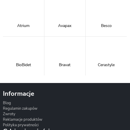
Atrium
Avapax
Besco
BioBidet
Bravat
Cerastyle
Informacje
Blog
Corsan
Gante
Hydrosan
Regulamin zakupów
Zwroty
Reklamacje produktów
Polityka prywatności