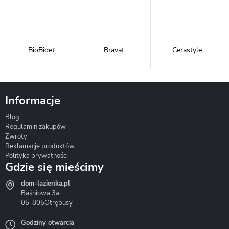
BioBidet
Bravat
Cerastyle
Informacje
Blog
Corsan
Gante
Hydrosan
Regulamin zakupów
Zwroty
Reklamacje produktów
Polityka prywatności
Gdzie się mieścimy
dom-lazienka.pl
Hydrostop
Inea
Invena
Baśniowa 3a
05-805
Otrębusy
Godziny otwarcia