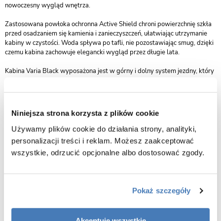
nowoczesny wygląd wnętrza.
Zastosowana powłoka ochronna Active Shield chroni powierzchnię szkła
przed osadzaniem się kamienia i zanieczyszczeń, ułatwiając utrzymanie
kabiny w czystości. Woda spływa po tafli, nie pozostawiając smug, dzięki
czemu kabina zachowuje elegancki wygląd przez długie lata.
Kabina Varia Black wyposażona jest w górny i dolny system jezdny, który
gwarantuje płynne i ciche przesuwanie drzwi, zwiększając komfort
użytkowania. Precyzyjnie zaprojektowany mechanizm jezdny oraz solidne
wykończenie sprawiają, że kabina jest nie tylko piękna, ale też wyjątkowo
trwała.
Niniejsza strona korzysta z plików cookie
Model można montować zarówno z brodzikiem, jak i bezpośrednio na
Używamy plików cookie do działania strony, analityki,
posadzce, co pozwala na indywidualne dopasowanie do każdej aranżacji
personalizacji treści i reklam. Możesz zaakceptować
łazienki. To uniwersalne rozwiązanie, które świetnie sprawdzi się zarówno
wszystkie, odrzucić opcjonalne albo dostosować zgody.
w mniejszych pomieszczeniach, jak i w przestronnych wnętrzach
kąpielowych.
Kolekcja Varia Black objęta jest 2-letnim okresem gwarancji, co
Pokaż szczegóły
potwierdza jej jakość i solidne wykonanie. To kabina przyścienna, która
łączy estetykę, funkcjonalność i nowoczesny styl, stanowiąc idealne
dopełnienie eleganckiej łazienki.
Akceptuję wszystkie