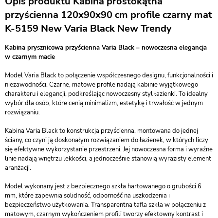
Opis produktu Kabina prostokątna
przyścienna 120x90x90 cm profile czarny mat
K-5159 New Varia Black New Trendy
Kabina prysznicowa przyścienna Varia Black – nowoczesna elegancja
w czarnym macie
Model Varia Black to połączenie współczesnego designu, funkcjonalności i
niezawodności. Czarne, matowe profile nadają kabinie wyjątkowego
charakteru i elegancji, podkreślając nowoczesny styl łazienki. To idealny
wybór dla osób, które cenią minimalizm, estetykę i trwałość w jednym
rozwiązaniu.
Kabina Varia Black to konstrukcja przyścienna, montowana do jednej
ściany, co czyni ją doskonałym rozwiązaniem do łazienek, w których liczy
się efektywne wykorzystanie przestrzeni. Jej nowoczesna forma i wyraźne
linie nadają wnętrzu lekkości, a jednocześnie stanowią wyrazisty element
aranżacji.
Model wykonany jest z bezpiecznego szkła hartowanego o grubości 6
mm, które zapewnia solidność, odporność na uszkodzenia i
bezpieczeństwo użytkowania. Transparentna tafla szkła w połączeniu z
matowym, czarnym wykończeniem profili tworzy efektowny kontrast i