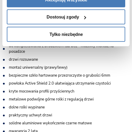
Charakterystyka kabiny prysznicowej przyściennej Varia
120x80x80x200 cm wykończenie czarny mat :
Dostosuj zgody
kabina uniwersalna (lewa/prawa)
wymiary: 120 x 90 cm x 90 cm
Tylko niezbędne
wysokość 200 cm
do kompletowania z brodzikiem lub bez - możliwy montaż na
posadzce
drzwi rozsuwane
montaż uniwersalny (prawy/lewy)
bezpieczne szkło hartowane przezroczyste o grubości 6mm
powłoka Active Shield 2.0 ułatwiająca utrzymanie czystości
kryte mocowania profili przyściennych
metalowe podwójne górne rolki z regulacją drzwi
dolne rolki wypinane
praktyczny uchwyt drzwi
solidne aluminiowe wykończenie czarne matowe
gwarancja 2 lata