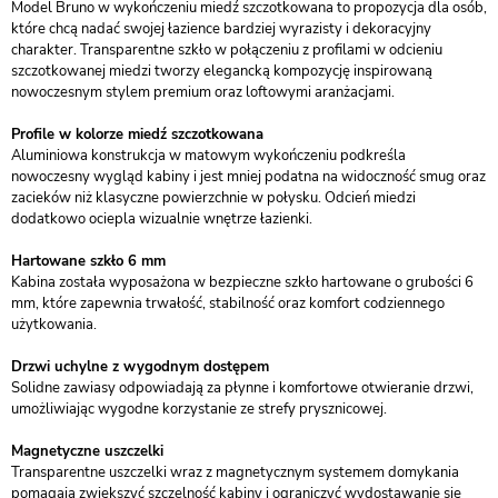
Model Bruno w wykończeniu miedź szczotkowana to propozycja dla osób,
które chcą nadać swojej łazience bardziej wyrazisty i dekoracyjny
charakter. Transparentne szkło w połączeniu z profilami w odcieniu
szczotkowanej miedzi tworzy elegancką kompozycję inspirowaną
nowoczesnym stylem premium oraz loftowymi aranżacjami.
Profile w kolorze miedź szczotkowana
Aluminiowa konstrukcja w matowym wykończeniu podkreśla
nowoczesny wygląd kabiny i jest mniej podatna na widoczność smug oraz
zacieków niż klasyczne powierzchnie w połysku. Odcień miedzi
dodatkowo ociepla wizualnie wnętrze łazienki.
Hartowane szkło 6 mm
Kabina została wyposażona w bezpieczne szkło hartowane o grubości 6
mm, które zapewnia trwałość, stabilność oraz komfort codziennego
użytkowania.
Drzwi uchylne z wygodnym dostępem
Solidne zawiasy odpowiadają za płynne i komfortowe otwieranie drzwi,
umożliwiając wygodne korzystanie ze strefy prysznicowej.
Magnetyczne uszczelki
Transparentne uszczelki wraz z magnetycznym systemem domykania
pomagają zwiększyć szczelność kabiny i ograniczyć wydostawanie się