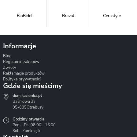
BioBidet
Bravat
Cerastyle
Informacje
Blog
Corsan
Gante
Hydrosan
Regulamin zakupów
Zwroty
Reklamacje produktów
Polityka prywatności
Gdzie się mieścimy
dom-lazienka.pl
Hydrostop
Inea
Invena
Baśniowa 3a
05-805
Otrębusy
Godziny otwarcia
Pon. - Pt.: 08:00 - 16:00
Sob.: Zamknięte