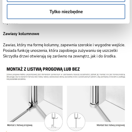
Zawias zlicowany z taflą szkła
Zawias zlicowany z taflą szkła dopełnia eleganckie wzornictwo kolekcji.
Tylko niezbędne
Gładka, jednolita powierzchnia produktu ułatwia jego utrzymanie w
czystości
Zawiasy kolumnowe
Zawias, który ma formę kolumny, zapewnia szerokie i wygodne wejście.
Posiada funkcję unoszenia, która zapobiega zużywaniu się uszczelki
Skrzydła drzwi otwierają się zarówno na zewnątrz, jak i do środka.