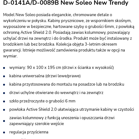
D-0141A/D-0089B New Soleo New Trendy
Model New Soleo posiada eleganckie, chromowane detale o
wykończeniu w połysku. Kabiny prysznicowe, ze wspornikiem skośnym,
wyposażone w bezpieczne, hartowane szyby o grubości 6mm, z powłoką
ochronną Active Shield 2.0. Posiadają zawias kolumnowy, pozwalający
uchylać drzwi na zewnątrz i do środka. Produkt może być instalowany z
brodzikiem lub bez brodzika. Kolekcja objęta 3-letnim okresem
gwarancji. Istnieje możliwość zamówienia produktu także w opcji na
wymiar.
wymiary: 90 x 100 x 195 cm (drzwi x ścianka x wysokość)
kabina uniwersalna (drzwi lewe/prawe)
kabina przystosowana do montażu na posadzce lub na brodziku
drzwi uchylne otwierane do wewnątrz i na zewnątrz
szkło przeźroczyste o grubości 6 mm
powłoka Active Shield 2.0 ułatwiająca utrzymanie kabiny w czystości
zawias kolumnowy z funkcją unoszenia i opuszczania drzwi
zapewniający szerokie wejście
regulacja przyścienna