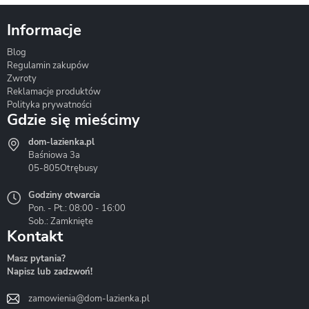
Informacje
Blog
Corsan
Gante
Hydrosan
Regulamin zakupów
Zwroty
Reklamacje produktów
Polityka prywatności
Gdzie się mieścimy
dom-lazienka.pl
Hydrostop
Inea
Invena
Baśniowa 3a
05-805
Otrębusy
Godziny otwarcia
Pon. - Pt.: 08:00 - 16:00
Sob.: Zamknięte
Kontakt
Liveno
Loge Garden
Massi
Masz pytania?
Napisz lub zadzwoń!
zamowienia@dom-lazienka.pl