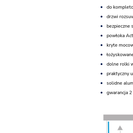
do kompleto
drzwi rozsu
bezpieczne 
powłoka Acti
kryte mocowa
łożyskowane
dolne rolki
praktyczny 
solidne alu
gwarancja 2 