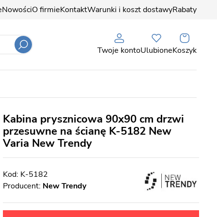
e
Nowości
O firmie
Kontakt
Warunki i koszt dostawy
Rabaty
Twoje konto
Ulubione
Koszyk
Kabina prysznicowa 90x90 cm drzwi
przesuwne na ścianę K-5182 New
Varia New Trendy
K-5182
Producent:
New Trendy