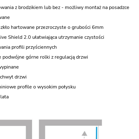
wania z brodzikiem lub bez - możliwy montaż na posadzce
wane
szkło hartowane przezroczyste o grubości 6mm
ve Shield 2.0 ułatwiająca utrzymanie czystości
nia profili przyściennych
 podwójne górne rolki z regulacją drzwi
 wypinane
uchwyt drzwi
miniowe profile o wysokim połysku
lata