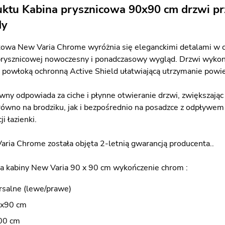
uktu Kabina prysznicowa 90x90 cm drzwi p
dy
towa New Varia Chrome wyróżnia się eleganckimi detalami w 
 prysznicowej nowoczesny i ponadczasowy wygląd. Drzwi wykon
powłoką ochronną Active Shield ułatwiającą utrzymanie powier
ny odpowiada za ciche i płynne otwieranie drzwi, zwiększają
wno na brodziku, jak i bezpośrednio na posadzce z odpływem
i łazienki.
aria Chrome została objęta 2-letnią gwarancją producenta..
a kabiny New Varia 90 x 90 cm wykończenie chrom :
rsalne (lewe/prawe)
0x90 cm
00 cm