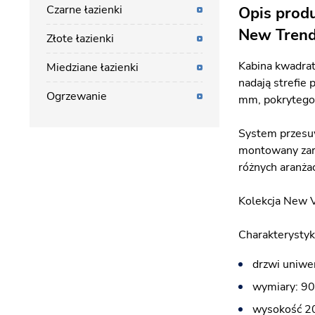
Czarne łazienki
Opis prod
New Tren
Złote łazienki
Kabina kwadra
Miedziane łazienki
nadają strefie
Ogrzewanie
mm, pokrytego 
System przesuw
montowany zaró
różnych aranżacj
Kolekcja New V
Charakterystyk
drzwi uniwe
wymiary: 9
wysokość 2