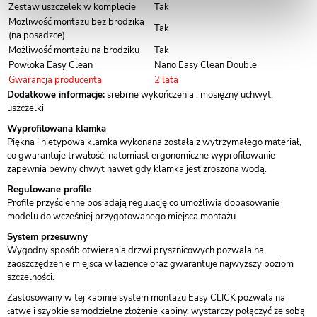
Zestaw uszczelek w komplecie
Tak
Możliwość montażu bez brodzika
Tak
(na posadzce)
Możliwość montażu na brodziku
Tak
Powłoka Easy Clean
Nano Easy Clean Double
Gwarancja producenta
2 lata
Dodatkowe informacje:
srebrne wykończenia , mosiężny uchwyt,
uszczelki
Wyprofilowana klamka
Piękna i nietypowa klamka wykonana została z wytrzymałego materiał,
co gwarantuje trwałość, natomiast ergonomiczne wyprofilowanie
zapewnia pewny chwyt nawet gdy klamka jest zroszona wodą.
Regulowane profile
Profile przyścienne posiadają regulację co umożliwia dopasowanie
modelu do wcześniej przygotowanego miejsca montażu
System przesuwny
Wygodny sposób otwierania drzwi prysznicowych pozwala na
zaoszczędzenie miejsca w łazience oraz gwarantuje najwyższy poziom
szczelności.
Zastosowany w tej kabinie system montażu Easy CLICK pozwala na
łatwe i szybkie samodzielne złożenie kabiny, wystarczy połączyć ze sobą