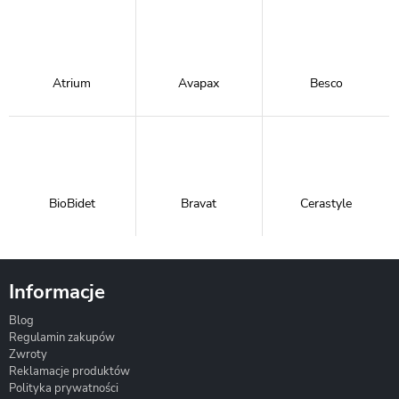
Atrium
Avapax
Besco
BioBidet
Bravat
Cerastyle
Informacje
Blog
Corsan
Gante
Hydrosan
Regulamin zakupów
Zwroty
Reklamacje produktów
Polityka prywatności