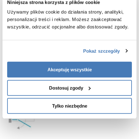
-
drzwi przystosowane do montażu bezpośrednio na posadzce lub
Niniejsza strona korzysta z plików cookie
brodziku
Używamy plików cookie do działania strony, analityki,
-
montaż z listwą progową lub bez
personalizacji treści i reklam. Możesz zaakceptować
- listwa progowa jest elementem pomocnym w zachowaniu lepszej
wszystkie, odrzucić opcjonalne albo dostosować zgody.
szczelności, jednak jej montaż nie jest koniecznością
- listwa progowa oraz dodatkowa uszczelka znajdują się w zestawie
z pozostałymi częściami kabiny prysznicowej
-
gwarancja 3 lata
Pokaż szczegóły
Akceptuję wszystkie
Dostosuj zgody
Tylko niezbędne