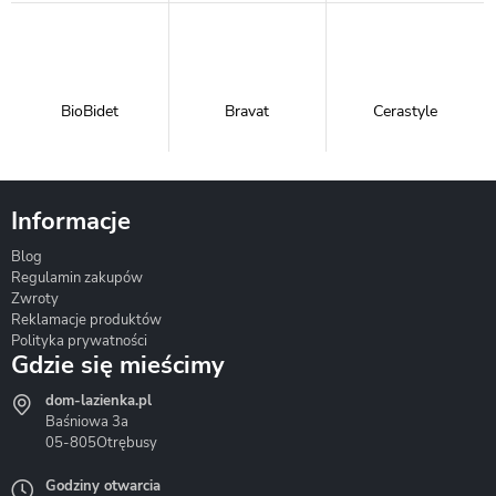
BioBidet
Bravat
Cerastyle
Informacje
Blog
Corsan
Gante
Hydrosan
Regulamin zakupów
Zwroty
Reklamacje produktów
Polityka prywatności
Gdzie się mieścimy
dom-lazienka.pl
Hydrostop
Inea
Invena
Baśniowa 3a
05-805
Otrębusy
Godziny otwarcia