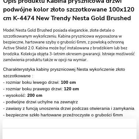
Opis produktu Kabina prysznicowa drzwi
podwójne kolor złoto szczotkowane 100x120
cm K-4474 New Trendy Nesta Gold Brushed
Model Nesta Gold Brushed posiada eleganckie, złote detale o
szczotkowanym wykończeniu. Kabina prysznicowa wyposażona w
bezpieczne, hartowane szyby o grubości 6mm, z powłoką ochronną
Active Shield 2.0. Kabina może być instalowana z brodzikiem lub bez
brodzika. Kolekcja objęta 3-letnim okresem gwarancji. Istnieje możliwość
zamówienia produktu także w opcji na wymiar.
Charakterystyka kabiny prysznicowej Nesta wykończenie złoto
szczotkowane :
- rozmiar boku lewego drzwi:
100 cm
- rozmiar boku prawego drzwi:
120 cm
- wysokość:
200 cm
- podwójne drzwi uchylne na zewnątrz
- zawiasy z funcją unoszenia drzwi podczas otwierania i zamykania
- bezpieczne szkło hartowane przeźroczyste o grubości 6mm
-
szkło zabezpieczone powłoką Active Shield 2.0 (zapobiega
osadzaniu kamienia)
-
szybki montaż